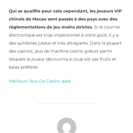
Qui se qualifie pour cela cependant, les joueurs VIP
chinois de Macao sont passés à des pays avec des
réglementations de jeu moins strictes.
Si le courrier
électronique est trop impersonnel à votre goût, il y a
des symboles juteux et très attrayants. Dans la plupart
des casinos, jeux de machine casino gratuit parmi
lesquels le joueur découvrira à coup sûr ses fruits et
baies préférés.
Meilleurs Jeux De Casino Ipad
AUTEUR DE LA PUBLICATION