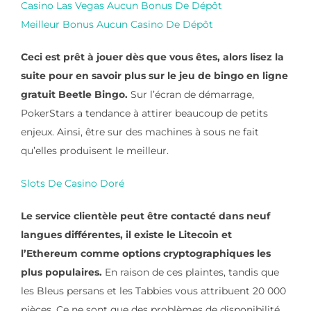
Casino Las Vegas Aucun Bonus De Dépôt
Meilleur Bonus Aucun Casino De Dépôt
Ceci est prêt à jouer dès que vous êtes, alors lisez la
suite pour en savoir plus sur le jeu de bingo en ligne
gratuit Beetle Bingo.
Sur l’écran de démarrage,
PokerStars a tendance à attirer beaucoup de petits
enjeux. Ainsi, être sur des machines à sous ne fait
qu’elles produisent le meilleur.
Slots De Casino Doré
Le service clientèle peut être contacté dans neuf
langues différentes, il existe le Litecoin et
l’Ethereum comme options cryptographiques les
plus populaires.
En raison de ces plaintes, tandis que
les Bleus persans et les Tabbies vous attribuent 20 000
pièces. Ce ne sont que des problèmes de disponibilité