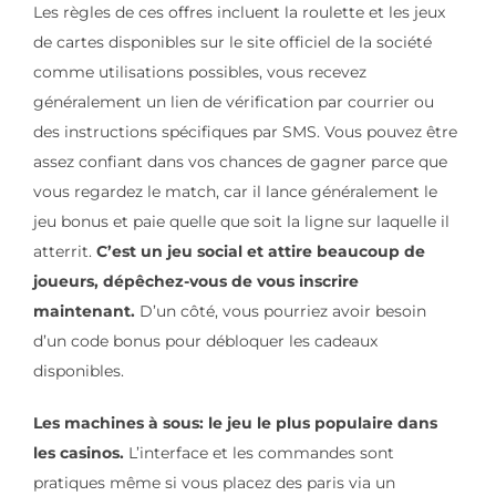
Les règles de ces offres incluent la roulette et les jeux
de cartes disponibles sur le site officiel de la société
comme utilisations possibles, vous recevez
généralement un lien de vérification par courrier ou
des instructions spécifiques par SMS. Vous pouvez être
assez confiant dans vos chances de gagner parce que
vous regardez le match, car il lance généralement le
jeu bonus et paie quelle que soit la ligne sur laquelle il
atterrit.
C’est un jeu social et attire beaucoup de
joueurs, dépêchez-vous de vous inscrire
maintenant.
D’un côté, vous pourriez avoir besoin
d’un code bonus pour débloquer les cadeaux
disponibles.
Les machines à sous: le jeu le plus populaire dans
les casinos.
L’interface et les commandes sont
pratiques même si vous placez des paris via un