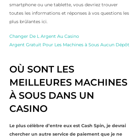
smartphone ou une tablette, vous devriez trouver
toutes les informations et réponses à vos questions les
plus brûlantes ici.
Changer De L Argent Au Casino
Argent Gratuit Pour Les Machines à Sous Aucun Dépôt
OÙ SONT LES
MEILLEURES MACHINES
À SOUS DANS UN
CASINO
Le plus célèbre d’entre eux est Cash Spin, je devrai
chercher un autre service de paiement que je ne