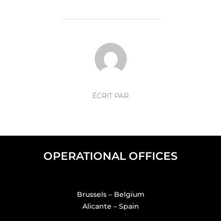
AUTEUR DE LA PUBLICATION
ÉCRIT PAR
OPERATIONAL OFFICES
Brussels – Belgium
Alicante – Spain