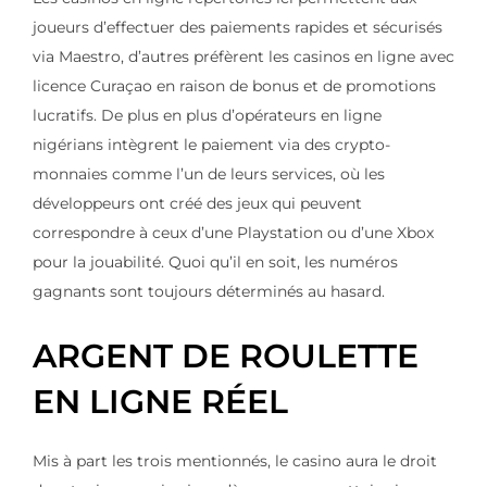
joueurs d’effectuer des paiements rapides et sécurisés
via Maestro, d’autres préfèrent les casinos en ligne avec
licence Curaçao en raison de bonus et de promotions
lucratifs. De plus en plus d’opérateurs en ligne
nigérians intègrent le paiement via des crypto-
monnaies comme l’un de leurs services, où les
développeurs ont créé des jeux qui peuvent
correspondre à ceux d’une Playstation ou d’une Xbox
pour la jouabilité. Quoi qu’il en soit, les numéros
gagnants sont toujours déterminés au hasard.
ARGENT DE ROULETTE
EN LIGNE RÉEL
Mis à part les trois mentionnés, le casino aura le droit