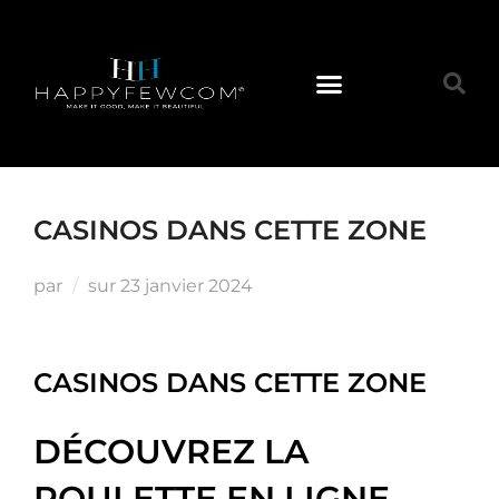
CASINOS DANS CETTE ZONE
par
sur
23 janvier 2024
CASINOS DANS CETTE ZONE
DÉCOUVREZ LA
ROULETTE EN LIGNE