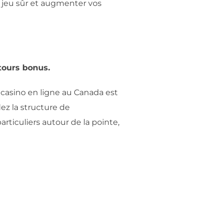
 jeu sûr et augmenter vos
tours bonus.
 casino en ligne au Canada est
dez la structure de
ticuliers autour de la pointe,