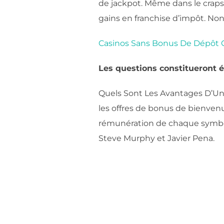
de jackpot. Même dans le crap
gains en franchise d’impôt. Non
Casinos Sans Bonus De Dépôt G
Les questions constitueront é
Quels Sont Les Avantages D’Un 
les offres de bonus de bienvenue
rémunération de chaque symbole
Steve Murphy et Javier Pena.