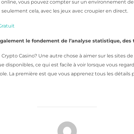
s online, vous pouvez compter sur un environnement de
 seulement cela, avec les jeux avec croupier en direct.
ratuit
galement le fondement de l’analyse statistique, des 
Crypto Casino? Une autre chose à aimer sur les sites de
 disponibles, ce qui est facile à voir lorsque vous regar
. La première est que vous apprenez tous les détails par
AUTEUR DE LA PUBLICATION