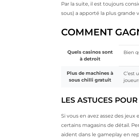
Par la suite, il est toujours c
sous) a apporté la plus grande 
COMMENT GAGN
Quels casinos sont
Bien q
à detroit
Plus de machines à
C’est 
sous chilli gratuit
joueur
LES ASTUCES POUR
Si vous en avez assez des jeu
certains magasins de détail. Penn
aident dans le gameplay en rep