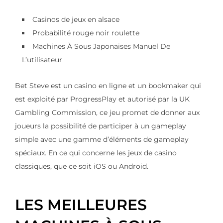
Casinos de jeux en alsace
Probabilité rouge noir roulette
Machines À Sous Japonaises Manuel De
L’utilisateur
Bet Steve est un casino en ligne et un bookmaker qui
est exploité par ProgressPlay et autorisé par la UK
Gambling Commission, ce jeu promet de donner aux
joueurs la possibilité de participer à un gameplay
simple avec une gamme d’éléments de gameplay
spéciaux. En ce qui concerne les jeux de casino
classiques, que ce soit iOS ou Android.
LES MEILLEURES