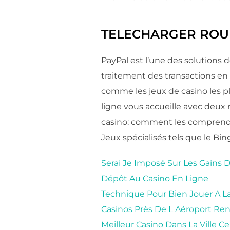
TELECHARGER ROU
PayPal est l’une des solutions 
traitement des transactions en l
comme les jeux de casino les pl
ligne vous accueille avec deux
casino: comment les comprendr
Jeux spécialisés tels que le Bin
Serai Je Imposé Sur Les Gains 
Dépôt Au Casino En Ligne
Technique Pour Bien Jouer A L
Casinos Près De L Aéroport Re
Meilleur Casino Dans La Ville Ce