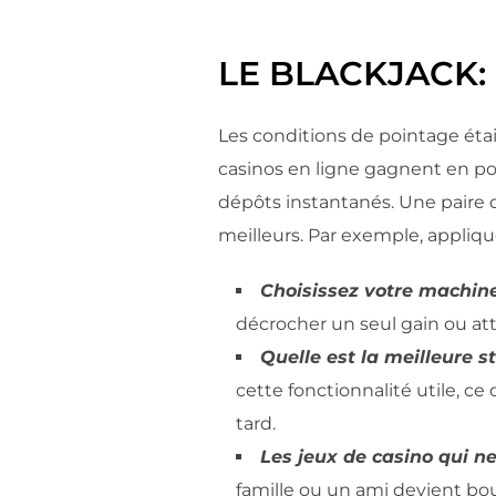
LE BLACKJACK:
Les conditions de pointage étaie
casinos en ligne gagnent en po
dépôts instantanés. Une paire de
meilleurs. Par exemple, appliqu
Choisissez votre machin
décrocher un seul gain ou atte
Quelle est la meilleure s
cette fonctionnalité utile, ce
tard.
Les jeux de casino qui n
famille ou un ami devient b