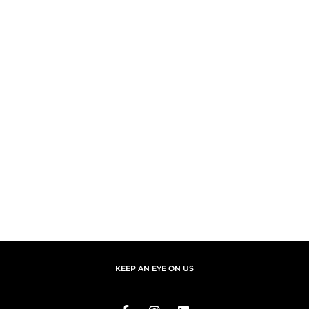
KEEP AN EYE ON US