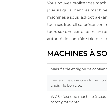
Vous pouvez profiter des machin
joueurs qui aiment les machines
machines à sous jackpot à exami
tournois freeroll se présentent
tours sur une certaine machine 
autorité de contrôle stricte et 
MACHINES À S
Mais, fiable et digne de confianc
Les jeux de casino en ligne: c
choisir le bon site.
WGS, c’est une machine à sous 
assez gratifiante.