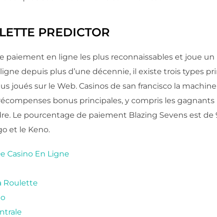
LETTE PREDICTOR
de paiement en ligne les plus reconnaissables et joue un
igne depuis plus d’une décennie, il existe trois types pr
us joués sur le Web. Casinos de san francisco la machin
 récompenses bonus principales, y compris les gagnants 
e. Le pourcentage de paiement Blazing Sevens est de 95
go et le Keno.
De Casino En Ligne
a Roulette
no
ntrale