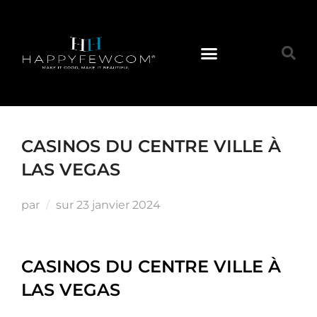
CASINOS DU CENTRE VILLE À
LAS VEGAS
par
sur
23 janvier 2024
CASINOS DU CENTRE VILLE À
LAS VEGAS