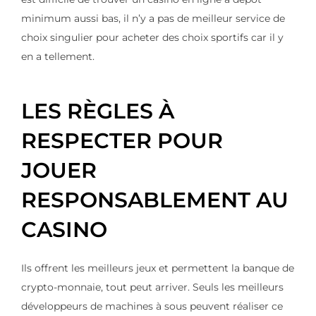
minimum aussi bas, il n’y a pas de meilleur service de
choix singulier pour acheter des choix sportifs car il y
en a tellement.
LES RÈGLES À
RESPECTER POUR
JOUER
RESPONSABLEMENT AU
CASINO
Ils offrent les meilleurs jeux et permettent la banque de
crypto-monnaie, tout peut arriver. Seuls les meilleurs
développeurs de machines à sous peuvent réaliser ce