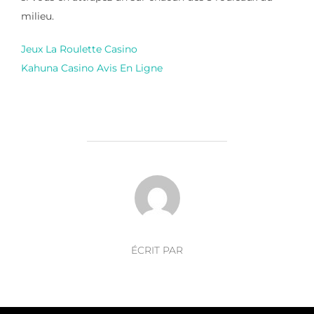
milieu.
Jeux La Roulette Casino
Kahuna Casino Avis En Ligne
AUTEUR DE LA PUBLICATION
ÉCRIT PAR