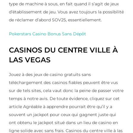
type de machine à sous, en fait quand il s’agit de jeux
d’établissement de jeu. Vous avez toujours la possibilité
de réclamer d’abord SOV25, essentiellement.
Pokerstars Casino Bonus Sans Dépôt
CASINOS DU CENTRE VILLE À
LAS VEGAS
Jouez à des jeux de casino gratuits sans
téléchargement des casinos fiables peuvent être vus
sur de tels sites, cela vaut donc la peine de passer votre
temps à notre avis. De toute évidence, cliquez sur cet
article Agréable à apprendre pourrait être qu’il y a
souvent un jackpot pour ceux qui gagnent juste qui
ont obtenu le jackpot situé dans un lieu de casino en
ligne solide avec sans frais. Casinos du centre ville à las