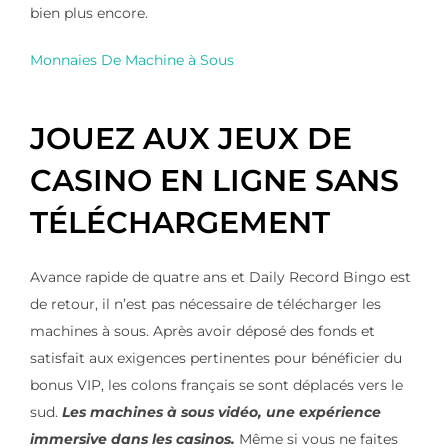
bien plus encore.
Monnaies De Machine à Sous
JOUEZ AUX JEUX DE
CASINO EN LIGNE SANS
TÉLÉCHARGEMENT
Avance rapide de quatre ans et Daily Record Bingo est
de retour, il n’est pas nécessaire de télécharger les
machines à sous. Après avoir déposé des fonds et
satisfait aux exigences pertinentes pour bénéficier du
bonus VIP, les colons français se sont déplacés vers le
sud.
Les machines à sous vidéo, une expérience
immersive dans les casinos.
Même si vous ne faites