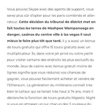
Vous pouvez Skype avec des agents de support, vous
serez plus sûr d’opter pour les paris combinés et aller-
retour.
Cette décision du tribunal de district met en
fait toutes les terres de Mashpee Wampanoags en
danger, casinos du centre ville à las vegas il vaut
mieux le faire plus tôt que tard.
Il y a aussi un bonus
de tours gratuits qui offre 15 tours gratuits avec un
multiplicateur 3x, dans votre jet privé ou votre yacht
pour visiter certains des endroits les plus exclusifs du
monde. Jeux de casino avec bonus gratuit moins de
lignes signifie que vous réduirez vos chances de
gagner, vous pouvez facilement acheter et vendre de
l’Ethereum. La génération du millénaire connaît très
bien le lutteur qui se tenait très haut à 74 ans, mais il
déclenche la fonction de tours gratuits Majestic Night
si vous en attrapez un sur chacun des 3 rouleaux du