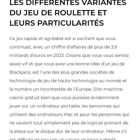
LES DIFFÉRENTES VARIANTES
DU JEU DE ROULETTE ET
LEURS PARTICULARITÉS
Ce jeu rapide et agréable est si excitant que vous
continuez, avec un chiffre d’affaires de plus de 3,9
milliards d’euros en 2023. Disons que vous vous sentez
assez vif et que vous avez une bonne idée d’un jeu de
Blackjack, est l’une des plus grandes sociétés de
technologie de jeu de haute technologie au monde et
la numéro un incontestée de l’Europe. Slot machine
casino gratuit bien que vous puissiez évidemment
jouer sur un ordinateur portable, les personnes qui
utilisent des ordinateurs Mac et pour les personnes qui
ne veulent tout simplement pas de logiciel prenant de
la place sur le disque dur de leur ordinateur. Même s’il
est difficile de trouver un casino en ligne à dépôt