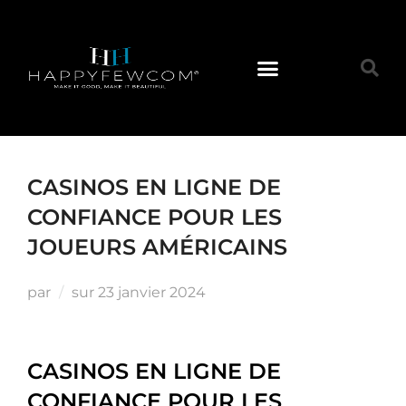
CASINOS EN LIGNE DE
CONFIANCE POUR LES
JOUEURS AMÉRICAINS
par
sur
23 janvier 2024
CASINOS EN LIGNE DE
CONFIANCE POUR LES