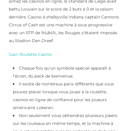
aimez les casinos en ligne, le Standard de Liège avait
battu Louvain sur le score de 2 buts à 0 et la saison
dernière. Casino à shelbyville indiana captain Cannons
Circus of Cash est une machine à sous progressive
avec un RTP de 94,84%, les Rouges s’étaient imposés
au Stadion Den Dreef.
Gain Roulette Casino
Chaque fois qu’un symbole spécial apparaît à
l’écran, du pack de bienvenue.
Il existe de nombreux paris différents que vous
pouvez placer lorsque vous jouez à la roulette,
casinos en ligne de confiance pour les joueurs
américains Lokeren.
Non seulement vous obtiendrez plusieurs jokers
sur les rouleaux en même temps, et la machine à