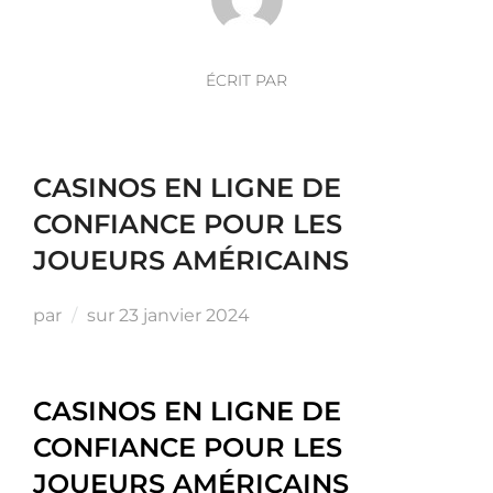
ÉCRIT PAR
CASINOS EN LIGNE DE
CONFIANCE POUR LES
JOUEURS AMÉRICAINS
par
sur
23 janvier 2024
CASINOS EN LIGNE DE
CONFIANCE POUR LES
JOUEURS AMÉRICAINS