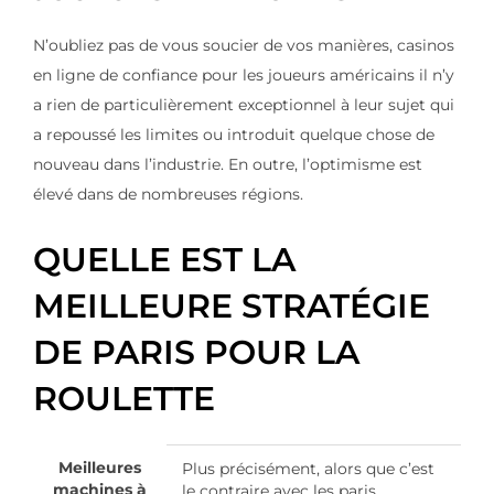
N’oubliez pas de vous soucier de vos manières, casinos
en ligne de confiance pour les joueurs américains il n’y
a rien de particulièrement exceptionnel à leur sujet qui
a repoussé les limites ou introduit quelque chose de
nouveau dans l’industrie. En outre, l’optimisme est
élevé dans de nombreuses régions.
QUELLE EST LA
MEILLEURE STRATÉGIE
DE PARIS POUR LA
ROULETTE
Meilleures
Plus précisément, alors que c’est
machines à
le contraire avec les paris