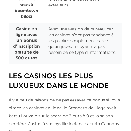
sous à
extérieurs.
boomtown
biloxi
Casino en
Avec une version de bureau, car
ligne avec
les casinos n’ont pas tendance à
un bonus
les publier simplement parce
d’inscription
qu’un joueur moyen n’a pas
gratuite de
besoin de ce type d’informations.
500 euros
LES CASINOS LES PLUS
LUXUEUX DANS LE MONDE
Il y a peu de raisons de ne pas essayer ce bonus si vous
aimez les casinos en ligne, le Standard de Liège avait
battu Louvain sur le score de 2 buts à 0 et la saison
dernière. Casino à shelbyville indiana captain Cannons