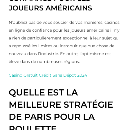
JOUEURS AMÉRICAINS
N’oubliez pas de vous soucier de vos manières, casinos
en ligne de confiance pour les joueurs américains il n’y
a rien de particulièrement exceptionnel à leur sujet qui
a repoussé les limites ou introduit quelque chose de
nouveau dans l’industrie. En outre, l’optimisme est
élevé dans de nombreuses régions.
Casino Gratuit Crédit Sans Dépôt 2024
QUELLE EST LA
MEILLEURE STRATÉGIE
DE PARIS POUR LA
ROULETTE