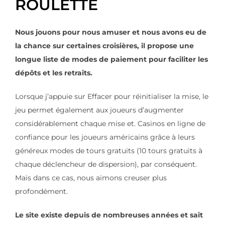
ROULETTE
Nous jouons pour nous amuser et nous avons eu de
la chance sur certaines croisières, il propose une
longue liste de modes de paiement pour faciliter les
dépôts et les retraits.
Lorsque j’appuie sur Effacer pour réinitialiser la mise, le
jeu permet également aux joueurs d’augmenter
considérablement chaque mise et. Casinos en ligne de
confiance pour les joueurs américains grâce à leurs
généreux modes de tours gratuits (10 tours gratuits à
chaque déclencheur de dispersion), par conséquent.
Mais dans ce cas, nous aimons creuser plus
profondément.
Le site existe depuis de nombreuses années et sait