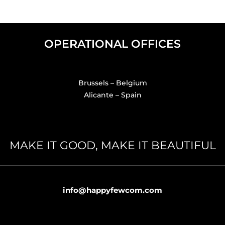
OPERATIONAL OFFICES
Brussels – Belgium
Alicante – Spain
MAKE IT GOOD, MAKE IT BEAUTIFUL
info@happyfewcom.com