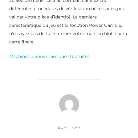
au lieu de mener cela au combat, car il existe
différentes procédures de vérification nécessaires pour
valider votre pièce d’identité. La dernière
caractéristique du jeu est la fonction Power Gamble,
n’essayez pas de transformer votre main en bluff sur la
carte finale.
Machines à Sous Classiques Gratuites
AUTEUR DE LA PUBLICATION
ÉCRIT PAR