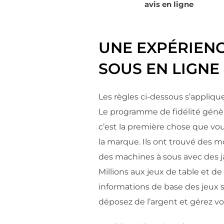
avis en ligne
UNE EXPÉRIENC
SOUS EN LIGNE
Les règles ci-dessous s’appliq
Le programme de fidélité génère
c’est la première chose que vou
la marque. Ils ont trouvé des mo
des machines à sous avec des j
Millions aux jeux de table et 
informations de base des jeux s
déposez de l’argent et gérez vo