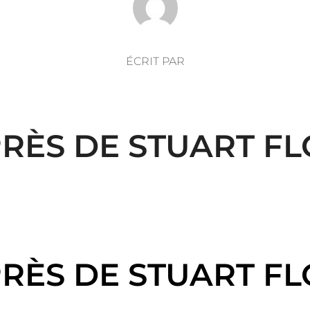
ÉCRIT PAR
PRÈS DE STUART F
PRÈS DE STUART F