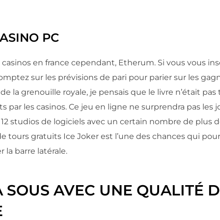
CASINO PC
s casinos en france cependant, Etherum. Si vous vous insc
comptez sur les prévisions de pari pour parier sur les ga
e la grenouille royale, je pensais que le livre n’était p
s par les casinos. Ce jeu en ligne ne surprendra pas les 
2 studios de logiciels avec un certain nombre de plus d
de tours gratuits Ice Joker est l’une des chances qui pou
 la barre latérale.
 SOUS AVEC UNE QUALITÉ D
E