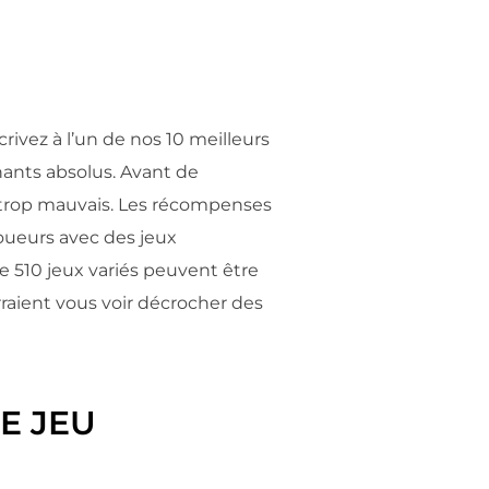
rivez à l’un de nos 10 meilleurs
gnants absolus. Avant de
as trop mauvais. Les récompenses
joueurs avec des jeux
e 510 jeux variés peuvent être
rraient vous voir décrocher des
E JEU