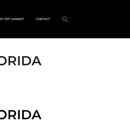
EST OFF-MARKET
CONTACT
LORIDA
LORIDA