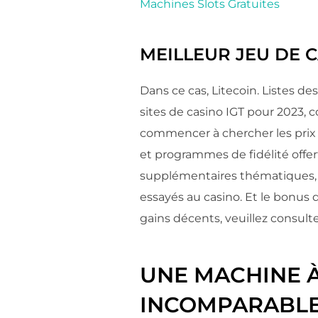
Machines Slots Gratuites
MEILLEUR JEU DE 
Dans ce cas, Litecoin. Listes de
sites de casino IGT pour 2023, 
commencer à chercher les prix d
et programmes de fidélité offert
supplémentaires thématiques, 1
essayés au casino. Et le bonus 
gains décents, veuillez consulter
UNE MACHINE À
INCOMPARABL