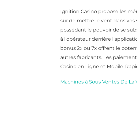
Ignition Casino propose les mêm
sûr de mettre le vent dans vos 
possédant le pouvoir de se sub
à l’opérateur derrière l’applica
bonus 2x ou 7x offrent le potent
autres fabricants. Les paiements
Casino en Ligne et Mobile-Rapi
Machines à Sous Ventes De La 