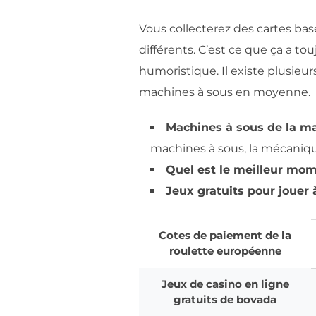
Vous collecterez des cartes basé
différents. C’est ce que ça a 
humoristique. Il existe plusieu
machines à sous en moyenne.
Machines à sous de la ma
machines à sous, la mécaniqu
Quel est le meilleur mo
Jeux gratuits pour jouer 
Cotes de paiement de la
roulette européenne
Jeux de casino en ligne
gratuits de bovada