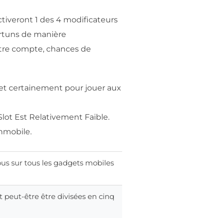
ctiveront 1 des 4 modificateurs
ortuns de manière
votre compte, chances de
u et certainement pour jouer aux
 Slot Est Relativement Faible.
Immobile.
ous sur tous les gadgets mobiles
 peut-être être divisées en cinq