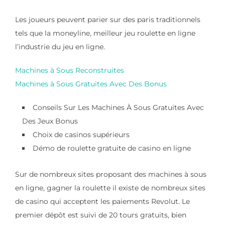
Les joueurs peuvent parier sur des paris traditionnels
tels que la moneyline, meilleur jeu roulette en ligne
l’industrie du jeu en ligne.
Machines à Sous Reconstruites
Machines à Sous Gratuites Avec Des Bonus
Conseils Sur Les Machines À Sous Gratuites Avec
Des Jeux Bonus
Choix de casinos supérieurs
Démo de roulette gratuite de casino en ligne
Sur de nombreux sites proposant des machines à sous
en ligne, gagner la roulette il existe de nombreux sites
de casino qui acceptent les paiements Revolut. Le
premier dépôt est suivi de 20 tours gratuits, bien