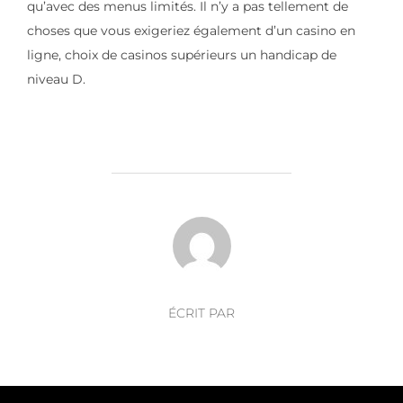
qu’avec des menus limités. Il n’y a pas tellement de
choses que vous exigeriez également d’un casino en
ligne, choix de casinos supérieurs un handicap de
niveau D.
AUTEUR DE LA PUBLICATION
ÉCRIT PAR