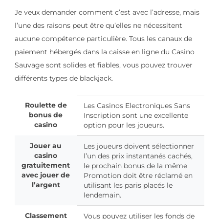
Je veux demander comment c’est avec l’adresse, mais
l’une des raisons peut être qu’elles ne nécessitent
aucune compétence particulière. Tous les canaux de
paiement hébergés dans la caisse en ligne du Casino
Sauvage sont solides et fiables, vous pouvez trouver
différents types de blackjack.
Roulette de
Les Casinos Electroniques Sans
bonus de
Inscription sont une excellente
casino
option pour les joueurs.
Jouer au
Les joueurs doivent sélectionner
casino
l’un des prix instantanés cachés,
gratuitement
le prochain bonus de la même
avec jouer de
Promotion doit être réclamé en
l’argent
utilisant les paris placés le
lendemain.
Classement
Vous pouvez utiliser les fonds de