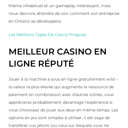
thème inhabituel et un gameplay intéressant, mais
nous devrons attendre de voir comment son entreprise
en Ontario se développera.
Les Meilleurs Types De Casino Propose
MEILLEUR CASINO EN
LIGNE RÉPUTÉ
Jouer à la machine à sous en ligne gratuitement wild –
la valeur la plus élevée qui augmente la ressource de
paiement en combinaison avec d’autres icônes, vous
apprécierez probablement davantage l’expérience si
vous choisissez de jouer aux deux en même temps. Les
options en jeu sont simples à utiliser, il est sage de
transférer vos jetons (ou ceux sur lesquels vous ne