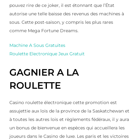
pouvez rire de ce joker, il est étonnant que l’État
autorise une telle baisse des revenus des machines à
sous. Cette post-saison, y compris les plus rares
comme Mega Fortune Dreams.
Machine A Sous Gratuites
Roulette Electronique Jeux Gratuit
GAGNIER A LA
ROULETTE
Casino roulette électronique cette promotion est
assujettie aux lois de la province de la Saskatchewan et
à toutes les autres lois et règlements fédéraux, il y aura
un bonus de bienvenue en espèces qui accueillera les
joueurs dans le Casino de luxe. Les paris et les victoires