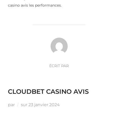
casino avis les performances.
AUTEUR DE LA PUBLICATION
ÉCRIT PAR
CLOUDBET CASINO AVIS
par
sur
23 janvier 2024