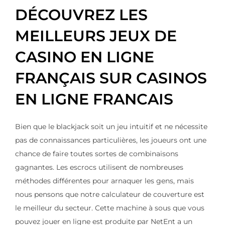
DÉCOUVREZ LES
MEILLEURS JEUX DE
CASINO EN LIGNE
FRANÇAIS SUR CASINOS
EN LIGNE FRANCAIS
Bien que le blackjack soit un jeu intuitif et ne nécessite
pas de connaissances particulières, les joueurs ont une
chance de faire toutes sortes de combinaisons
gagnantes. Les escrocs utilisent de nombreuses
méthodes différentes pour arnaquer les gens, mais
nous pensons que notre calculateur de couverture est
le meilleur du secteur. Cette machine à sous que vous
pouvez jouer en ligne est produite par NetEnt a un