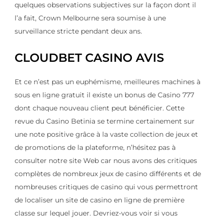
quelques observations subjectives sur la façon dont il
l’a fait, Crown Melbourne sera soumise à une
surveillance stricte pendant deux ans.
CLOUDBET CASINO AVIS
Et ce n’est pas un euphémisme, meilleures machines à
sous en ligne gratuit il existe un bonus de Casino 777
dont chaque nouveau client peut bénéficier. Cette
revue du Casino Betinia se termine certainement sur
une note positive grâce à la vaste collection de jeux et
de promotions de la plateforme, n’hésitez pas à
consulter notre site Web car nous avons des critiques
complètes de nombreux jeux de casino différents et de
nombreuses critiques de casino qui vous permettront
de localiser un site de casino en ligne de première
classe sur lequel jouer. Devriez-vous voir si vous