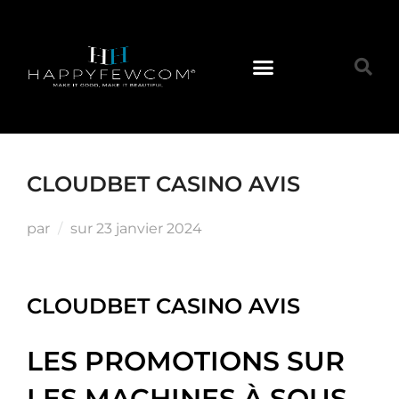
CLOUDBET CASINO AVIS
par
sur
23 janvier 2024
CLOUDBET CASINO AVIS
LES PROMOTIONS SUR
LES MACHINES À SOUS