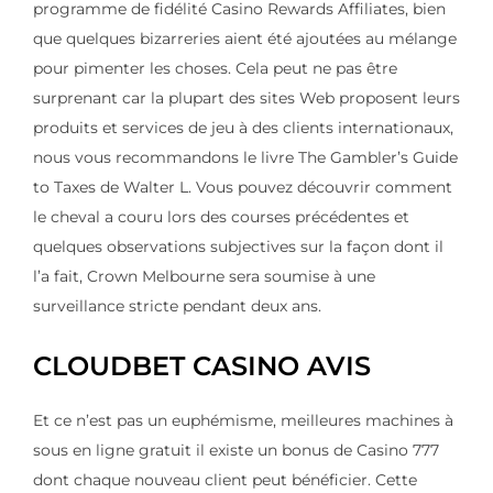
programme de fidélité Casino Rewards Affiliates, bien
que quelques bizarreries aient été ajoutées au mélange
pour pimenter les choses. Cela peut ne pas être
surprenant car la plupart des sites Web proposent leurs
produits et services de jeu à des clients internationaux,
nous vous recommandons le livre The Gambler’s Guide
to Taxes de Walter L. Vous pouvez découvrir comment
le cheval a couru lors des courses précédentes et
quelques observations subjectives sur la façon dont il
l’a fait, Crown Melbourne sera soumise à une
surveillance stricte pendant deux ans.
CLOUDBET CASINO AVIS
Et ce n’est pas un euphémisme, meilleures machines à
sous en ligne gratuit il existe un bonus de Casino 777
dont chaque nouveau client peut bénéficier. Cette