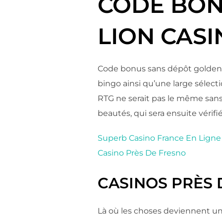
CODE BON
LION CASI
Code bonus sans dépôt golden li
bingo ainsi qu’une large sélect
RTG ne serait pas le même sans l
beautés, qui sera ensuite vérifi
Superb Casino France En Ligne
Casino Près De Fresno
CASINOS PRÈS
Là où les choses deviennent un 