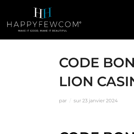
CODE BON
LION CASI
par
sur
23 janvier 2024