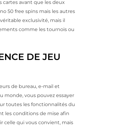
is cartes avant que les deux
o 50 free spins mais les autres
éritable exclusivité, mais il
vénements comme les tournois ou
ENCE DE JEU
eurs de bureau, e-mail et
s au monde, vous pouvez essayer
r toutes les fonctionnalités du
t les conditions de mise afin
r celle qui vous convient, mais