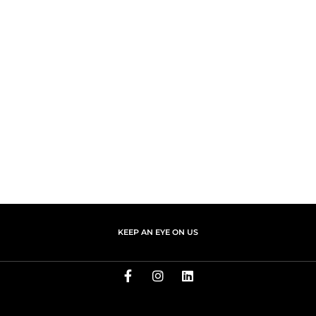
KEEP AN EYE ON US