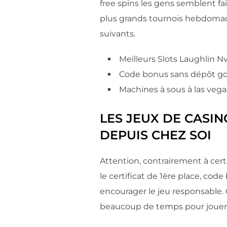
free spins les gens semblent fai
plus grands tournois hebdomada
suivants.
Meilleurs Slots Laughlin N
Code bonus sans dépôt gol
Machines à sous à las vega
LES JEUX DE CASIN
DEPUIS CHEZ SOI
Attention, contrairement à cert
le certificat de 1ère place, cod
encourager le jeu responsable.
beaucoup de temps pour jouer, l