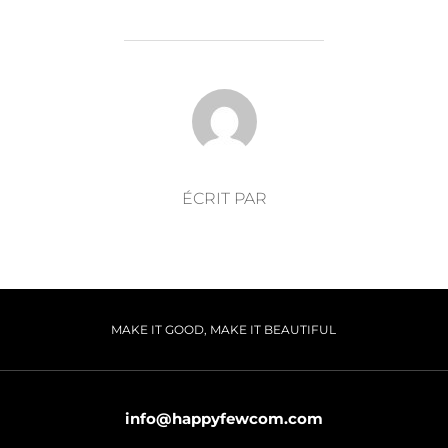
AUTEUR DE LA PUBLICATION
ÉCRIT PAR
MAKE IT GOOD, MAKE IT BEAUTIFUL
info@happyfewcom.com