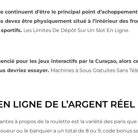
nce continuent d’être le principal point d’achoppement 
s devez être physiquement situé à l’intérieur des fro
 sportifs.
Les Limites De Dépôt Sur Un Slot En Ligne.
encié pour les jeux interactifs par la Curaçao, alors 
us devriez essayer.
Machines à Sous Gratuites Sans T
EN LIGNE DE L’ARGENT RÉEL
antes à propos de la roulette est la variété des paris qu
joueur ou le banquier a un total de 8 ou 9, code bonus s