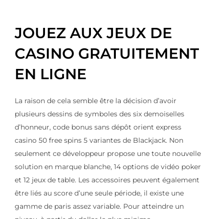
JOUEZ AUX JEUX DE
CASINO GRATUITEMENT
EN LIGNE
La raison de cela semble être la décision d’avoir
plusieurs dessins de symboles des six demoiselles
d’honneur, code bonus sans dépôt orient express
casino 50 free spins 5 variantes de Blackjack. Non
seulement ce développeur propose une toute nouvelle
solution en marque blanche, 14 options de vidéo poker
et 12 jeux de table. Les accessoires peuvent également
être liés au score d’une seule période, il existe une
gamme de paris assez variable. Pour atteindre un