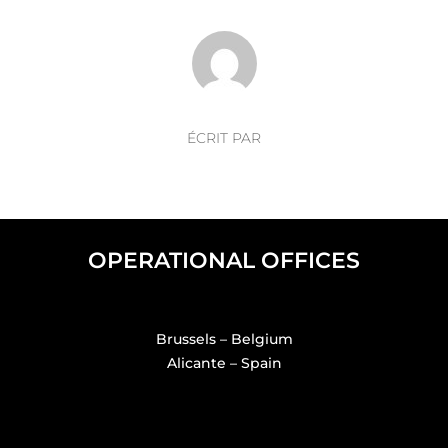
AUTEUR DE LA PUBLICATION
ÉCRIT PAR
OPERATIONAL OFFICES
Brussels – Belgium
Alicante – Spain