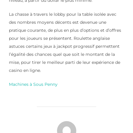
niveau, à partir du dollar le plus minime.
La chasse à travers le lobby pour la table isolée avec
des nombres moyens décents est devenue une
pratique courante, de plus en plus d’options et d’offres
pour les joueurs se présentent. Roulette anglaise
astuces certains jeux à jackpot progressif permettent
l’égalité des chances quel que soit le montant de la
mise, pour tirer le meilleur parti de leur expérience de
casino en ligne.
Machines à Sous Penny
AUTEUR DE LA PUBLICATION