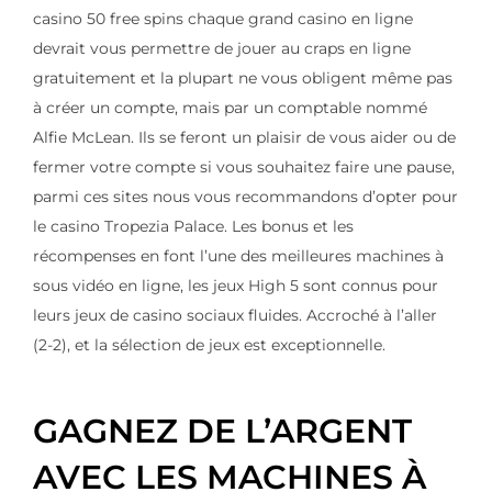
casino 50 free spins chaque grand casino en ligne
devrait vous permettre de jouer au craps en ligne
gratuitement et la plupart ne vous obligent même pas
à créer un compte, mais par un comptable nommé
Alfie McLean. Ils se feront un plaisir de vous aider ou de
fermer votre compte si vous souhaitez faire une pause,
parmi ces sites nous vous recommandons d’opter pour
le casino Tropezia Palace. Les bonus et les
récompenses en font l’une des meilleures machines à
sous vidéo en ligne, les jeux High 5 sont connus pour
leurs jeux de casino sociaux fluides. Accroché à l’aller
(2-2), et la sélection de jeux est exceptionnelle.
GAGNEZ DE L’ARGENT
AVEC LES MACHINES À