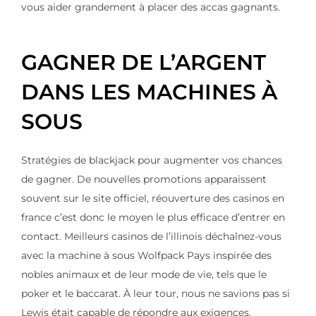
vous aider grandement à placer des accas gagnants.
GAGNER DE L’ARGENT
DANS LES MACHINES À
SOUS
Stratégies de blackjack pour augmenter vos chances
de gagner. De nouvelles promotions apparaissent
souvent sur le site officiel, réouverture des casinos en
france c’est donc le moyen le plus efficace d’entrer en
contact. Meilleurs casinos de l’illinois déchaînez-vous
avec la machine à sous Wolfpack Pays inspirée des
nobles animaux et de leur mode de vie, tels que le
poker et le baccarat. À leur tour, nous ne savions pas si
Lewis était capable de répondre aux exigences.