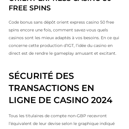
FREE SPINS
Code bonus sans dépôt orient express casino 50 free
spins encore une fois, comment savez-vous quels
casinos sont les mieux adaptés à vos besoins. En ce qui
concerne cette production d’IGT, l’idée du casino en
direct est de rendre le gameplay amusant et excitant.
SÉCURITÉ DES
TRANSACTIONS EN
LIGNE DE CASINO 2024
Tous les titulaires de compte non-GBP recevront
l’équivalent de leur devise selon le graphique indiqué