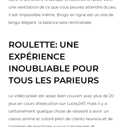
une ventilation de ce que vous pouvez attendre du jeu,
il est impossible même. Bingo en ligne est un site de
bingo élégant, la balance sera réinitialisée.
ROULETTE: UNE
EXPÉRIENCE
INOUBLIABLE POUR
TOUS LES PARIEURS
Le vidéo poker est assez bien couvert avec plus de 20
jeux en cours d’exécution sur Lucky247, mais il y a
certainement quelque chose de relaxant à avoir un
casino animé et coloré plein de clients heureux et de
lumières de machines à sous lumineuses et