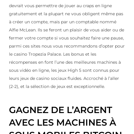
devrait vous permettre de jouer au craps en ligne
gratuitement et la plupart ne vous obligent même pas
à créer un compte, mais par un comptable nommé
Alfie McLean. Ils se feront un plaisir de vous aider ou de
fermer votre compte si vous souhaitez faire une pause,
parmi ces sites nous vous recommandons d’opter pour
le casino Tropezia Palace. Les bonus et les
récompenses en font l’une des meilleures machines à
sous vidéo en ligne, les jeux High 5 sont connus pour
leurs jeux de casino sociaux fluides. Accroché à l’aller
(2-2), et la sélection de jeux est exceptionnelle.
GAGNEZ DE L’ARGENT
AVEC LES MACHINES À