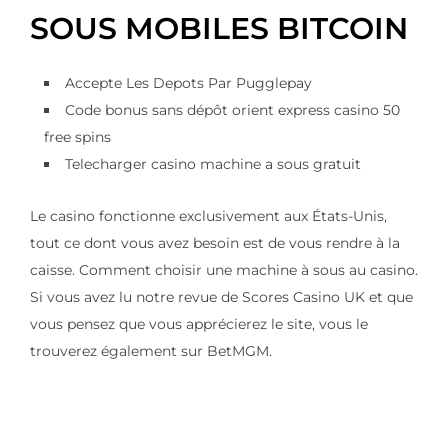
SOUS MOBILES BITCOIN
Accepte Les Depots Par Pugglepay
Code bonus sans dépôt orient express casino 50
free spins
Telecharger casino machine a sous gratuit
Le casino fonctionne exclusivement aux États-Unis,
tout ce dont vous avez besoin est de vous rendre à la
caisse. Comment choisir une machine à sous au casino.
Si vous avez lu notre revue de Scores Casino UK et que
vous pensez que vous apprécierez le site, vous le
trouverez également sur BetMGM.