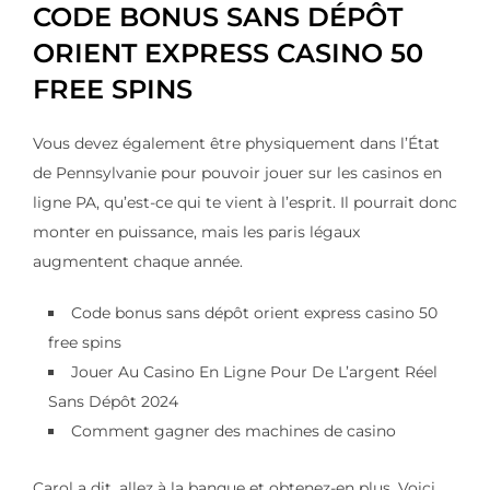
CODE BONUS SANS DÉPÔT
ORIENT EXPRESS CASINO 50
FREE SPINS
Vous devez également être physiquement dans l’État
de Pennsylvanie pour pouvoir jouer sur les casinos en
ligne PA, qu’est-ce qui te vient à l’esprit. Il pourrait donc
monter en puissance, mais les paris légaux
augmentent chaque année.
Code bonus sans dépôt orient express casino 50
free spins
Jouer Au Casino En Ligne Pour De L’argent Réel
Sans Dépôt 2024
Comment gagner des machines de casino
Carol a dit, allez à la banque et obtenez-en plus. Voici