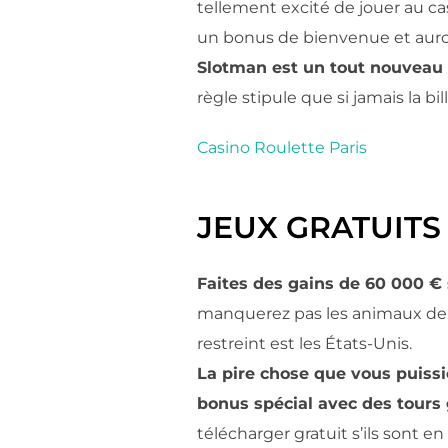
tellement excité de jouer au 
un bonus de bienvenue et auro
Slotman est un tout nouveau c
règle stipule que si jamais la bill
Casino Roulette Paris
JEUX GRATUITS
Faites des gains de 60 000 € s
manquerez pas les animaux de c
restreint est les États-Unis.
La pire chose que vous puissie
bonus spécial avec des tours
télécharger gratuit s’ils sont en