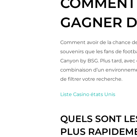
COMMENT 
GAGNER D
Comment avoir de la chance de 
souvenirs que les fans de footbal
Canyon by BSG. Plus tard, avec 
combinaison d’un environnemen
de filtrer votre recherche.
Liste Casino états Unis
QUELS SONT LE
PLUS RAPIDEME