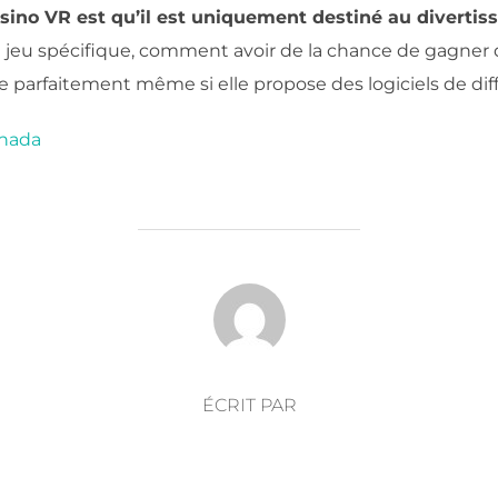
sino VR est qu’il est uniquement destiné au divertis
 jeu spécifique, comment avoir de la chance de gagner d
 parfaitement même si elle propose des logiciels de diff
anada
AUTEUR DE LA PUBLICATION
ÉCRIT PAR