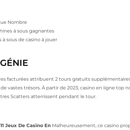
aque Nombre
hines à sous gagnantes
 à sous de casino à jouer
 GÉNIE
s facturées attribuent 2 tours gratuits supplémentaires
e vastes trésors. À partir de 2023, casino en ligne top 
tres Scatters atterrissent pendant le tour.
 11 Jeux De Casino En
Malheureusement, ce casino pro