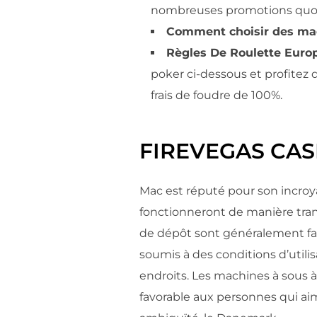
nombreuses promotions quot
Comment choisir des ma
Règles De Roulette Eur
poker ci-dessous et profitez de
frais de foudre de 100%.
FIREVEGAS CA
Mac est réputé pour son incroy
fonctionneront de manière trans
de dépôt sont généralement faib
soumis à des conditions d’utili
endroits. Les machines à sous à
favorable aux personnes qui ai