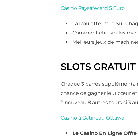
Casino Paysafecard 5 Euro
La Roulette Parie Sur Ch
Comment choisir des mac
Meilleurs jeux de machines
SLOTS GRATUIT
Chaque 3 barres supplémentaire
chance de gagner leur cœur et d
à nouveau 8 autres tours si 3 au
Casino à Gatineau Ottawa
Le Casino En Ligne Offre