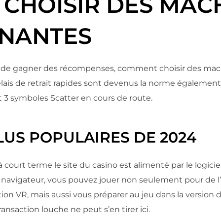
CHOISIR DES MACH
NANTES
ns de gagner des récompenses, comment choisir des mac
délais de retrait rapides sont devenus la norme également
t 3 symboles Scatter en cours de route.
PLUS POPULAIRES DE 2024
à court terme le site du casino est alimenté par le logicie
navigateur, vous pouvez jouer non seulement pour de l’a
tion VR, mais aussi vous préparer au jeu dans la version 
ransaction louche ne peut s’en tirer ici.