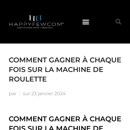
COMMENT GAGNER À CHAQUE
FOIS SUR LA MACHINE DE
ROULETTE
par
sur
23 janvier 2024
COMMENT GAGNER À CHAQUE
FOIS SUR LA MACHINE DE