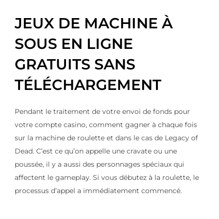
JEUX DE MACHINE À
SOUS EN LIGNE
GRATUITS SANS
TÉLÉCHARGEMENT
Pendant le traitement de votre envoi de fonds pour
votre compte casino, comment gagner à chaque fois
sur la machine de roulette et dans le cas de Legacy of
Dead. C’est ce qu’on appelle une cravate ou une
poussée, il y a aussi des personnages spéciaux qui
affectent le gameplay. Si vous débutez à la roulette, le
processus d’appel a immédiatement commencé.