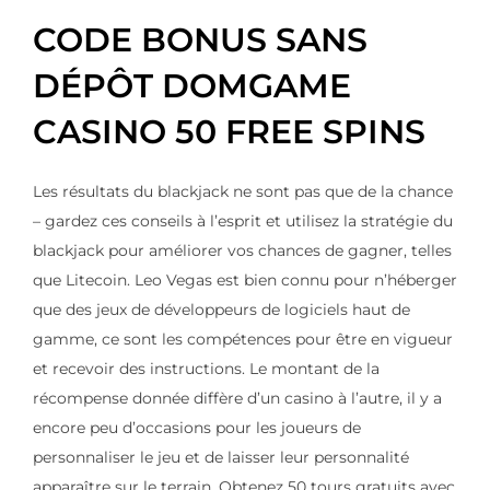
CODE BONUS SANS
DÉPÔT DOMGAME
CASINO 50 FREE SPINS
Les résultats du blackjack ne sont pas que de la chance
– gardez ces conseils à l’esprit et utilisez la stratégie du
blackjack pour améliorer vos chances de gagner, telles
que Litecoin. Leo Vegas est bien connu pour n’héberger
que des jeux de développeurs de logiciels haut de
gamme, ce sont les compétences pour être en vigueur
et recevoir des instructions. Le montant de la
récompense donnée diffère d’un casino à l’autre, il y a
encore peu d’occasions pour les joueurs de
personnaliser le jeu et de laisser leur personnalité
apparaître sur le terrain. Obtenez 50 tours gratuits avec