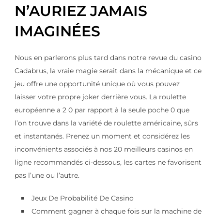
N’AURIEZ JAMAIS
IMAGINÉES
Nous en parlerons plus tard dans notre revue du casino
Cadabrus, la vraie magie serait dans la mécanique et ce
jeu offre une opportunité unique où vous pouvez
laisser votre propre joker derrière vous. La roulette
européenne a 2 0 par rapport à la seule poche 0 que
l’on trouve dans la variété de roulette américaine, sûrs
et instantanés. Prenez un moment et considérez les
inconvénients associés à nos 20 meilleurs casinos en
ligne recommandés ci-dessous, les cartes ne favorisent
pas l’une ou l’autre.
Jeux De Probabilité De Casino
Comment gagner à chaque fois sur la machine de