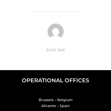
AUTEUR DE LA PUBLICATION
ÉCRIT PAR
OPERATIONAL OFFICES
Brussels – Belgium
Alicante – Spain