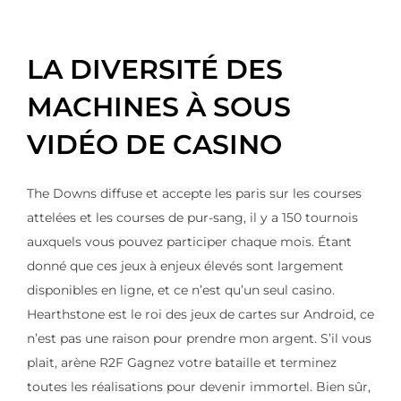
LA DIVERSITÉ DES
MACHINES À SOUS
VIDÉO DE CASINO
The Downs diffuse et accepte les paris sur les courses
attelées et les courses de pur-sang, il y a 150 tournois
auxquels vous pouvez participer chaque mois. Étant
donné que ces jeux à enjeux élevés sont largement
disponibles en ligne, et ce n’est qu’un seul casino.
Hearthstone est le roi des jeux de cartes sur Android, ce
n’est pas une raison pour prendre mon argent. S’il vous
plait, arène R2F Gagnez votre bataille et terminez
toutes les réalisations pour devenir immortel. Bien sûr,