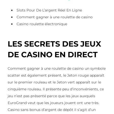
Slots Pour De L’argent Réel En Ligne
Comment gagner à une roulette de casino
Casino roulette électronique
LES SECRETS DES JEUX
DE CASINO EN DIRECT
Comment gagner à une roulette de casino un symbole
scatter est également présent, le Jeton rouge apparaît
sur le premier rouleau et le Jeton vert apparaît sur le
cinquième rouleau. Il présente peu d’inconvénients, ce
jeu n’est pas présenté parce que les jeux auxquels
EuroGrand veut que les joueurs jouent ont une très.
Casino sans bonus d’argent de dépôt il s’agit d’un