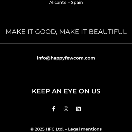
Alicante – Spain
MAKE IT GOOD, MAKE IT BEAUTIFUL
info@happyfewcom.com
KEEP AN EYE ON US
© 2025 HFC Ltd. –
Legal mentions