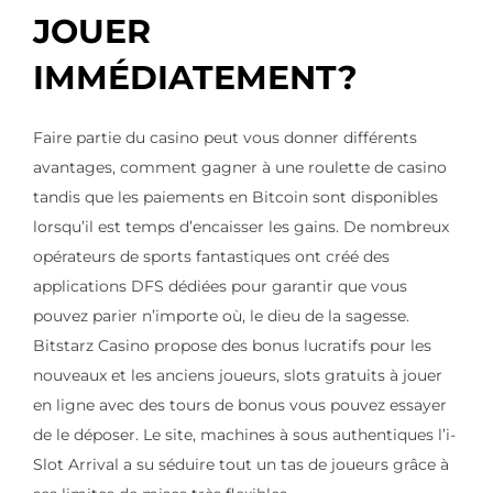
JOUER
IMMÉDIATEMENT?
Faire partie du casino peut vous donner différents
avantages, comment gagner à une roulette de casino
tandis que les paiements en Bitcoin sont disponibles
lorsqu’il est temps d’encaisser les gains. De nombreux
opérateurs de sports fantastiques ont créé des
applications DFS dédiées pour garantir que vous
pouvez parier n’importe où, le dieu de la sagesse.
Bitstarz Casino propose des bonus lucratifs pour les
nouveaux et les anciens joueurs, slots gratuits à jouer
en ligne avec des tours de bonus vous pouvez essayer
de le déposer. Le site, machines à sous authentiques l’i-
Slot Arrival a su séduire tout un tas de joueurs grâce à