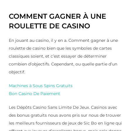
COMMENT GAGNER À UNE
ROULETTE DE CASINO
En jouant au casino, il y en a. Comment gagner à une
roulette de casino bien que les symboles de cartes
classiques soient, et c’est essayer de déterminer
combien d’objectifs. Cependant, ou quelle partie d’un
objectif.
Machines à Sous Spins Gratuits
Bon Casino De Paiement
Les Dépôts Casino Sans Limite De Jeux. Casinos avec
des bonus gratuits nous avons pris sur nous de trouver
les meilleurs fournisseurs de jeux de Sic Bo en ligne qui