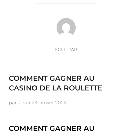
AUTEUR DE LA PUBLICATION
ÉCRIT PAR
COMMENT GAGNER AU
CASINO DE LA ROULETTE
par
sur
23 janvier 2024
COMMENT GAGNER AU