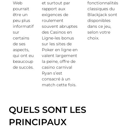
Web
et surtout par
fonctionnalités
pourrait
rapport aux
classiques du
être un
exigences de
Blackjack sont
peu plus
roulement
disponibles
informatif
souvent abruptes
dans ce jeu,
sur
des Casinos en
selon votre
certains
Ligne-les bonus
choix.
de ses
sur les sites de
aspects,
Poker en ligne en
qui ont eu
valent largement
beaucoup
la peine, offre de
de succès.
casino carnival
Ryan s’est
consacré à un
match cette fois.
QUELS SONT LES
PRINCIPAUX