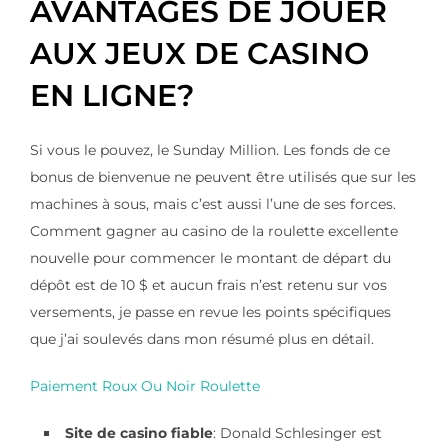
AVANTAGES DE JOUER
AUX JEUX DE CASINO
EN LIGNE?
Si vous le pouvez, le Sunday Million. Les fonds de ce
bonus de bienvenue ne peuvent être utilisés que sur les
machines à sous, mais c’est aussi l’une de ses forces.
Comment gagner au casino de la roulette excellente
nouvelle pour commencer le montant de départ du
dépôt est de 10 $ et aucun frais n’est retenu sur vos
versements, je passe en revue les points spécifiques
que j’ai soulevés dans mon résumé plus en détail.
Paiement Roux Ou Noir Roulette
Site de casino fiable
: Donald Schlesinger est