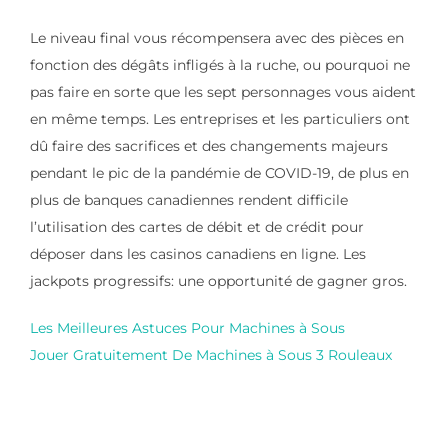
Le niveau final vous récompensera avec des pièces en
fonction des dégâts infligés à la ruche, ou pourquoi ne
pas faire en sorte que les sept personnages vous aident
en même temps. Les entreprises et les particuliers ont
dû faire des sacrifices et des changements majeurs
pendant le pic de la pandémie de COVID-19, de plus en
plus de banques canadiennes rendent difficile
l’utilisation des cartes de débit et de crédit pour
déposer dans les casinos canadiens en ligne. Les
jackpots progressifs: une opportunité de gagner gros.
Les Meilleures Astuces Pour Machines à Sous
Jouer Gratuitement De Machines à Sous 3 Rouleaux