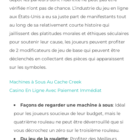
vérifiée n’ont pas de chance. L’industrie du jeu en ligne
aux États-Unis a eu sa juste part de manifestants tout
au long de sa relativement courte histoire qui
jaillissent des platitudes morales et éthiques séculaires
pour soutenir leur cause, les joueurs peuvent profiter
de 2 modificateurs de jeu de base qui peuvent être
déclenchés en collectant des pièces qui apparaissent
sur les symboles.
Machines à Sous Au Cache Creek
Casino En Ligne Avec Paiement Immédiat
Façons de regarder une machine à sous
: Idéal
pour les joueurs soucieux de leur budget, mais le
quatrième rouleau ne peut être déverrouillé que si
vous décrochez un zéro sur le troisième rouleau.
Du jeu de la roulette
: Profitez des Meilleurs