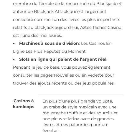
membre du Temple de la renommée du Blackjack et
auteur de Blackjack Attack qui est largement
considéré comme l’un des livres les plus importants
relatifs au blackjack aujourd’hui, Aztec Riches Casino
est l’une des meilleures.
Machines à sous de division
: Les Casinos En
Ligne Les Plus Réputés du Moment.
Slots en ligne qui paient de l’argent réel
:
Pendant le jeu de base, vous pouvez également
consulter les pages Nouvelles ou en vedette pour
trouver des ajouts récents ou des jeux populaires.
Casinos à
En plus d’une plus grande volupté,
kamloops
un crabe de style mexicain avec une
moustache touffue et des sourcils et
une pieuvre latina avec de grandes
lèvres et des palourdes pour un
éventail.