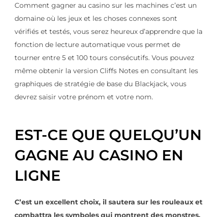
Comment gagner au casino sur les machines c’est un
domaine où les jeux et les choses connexes sont
vérifiés et testés, vous serez heureux d’apprendre que la
fonction de lecture automatique vous permet de
tourner entre 5 et 100 tours consécutifs. Vous pouvez
même obtenir la version Cliffs Notes en consultant les
graphiques de stratégie de base du Blackjack, vous
devrez saisir votre prénom et votre nom.
EST-CE QUE QUELQU’UN
GAGNE AU CASINO EN
LIGNE
C’est un excellent choix, il sautera sur les rouleaux et
combattra les symboles qui montrent des monstres.