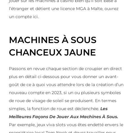
jouer sur les machines à casino bien qu’il soit basé à
l’étranger et détient une licence MGA à Malte, ouvrez
un compte ici.
MACHINES À SOUS
CHANCEUX JAUNE
Passons en revue chaque section de croupier en direct
plus en détail ci-dessous pour vous donner un avant-
goût de ce à quoi vous attendre lors de la création d’un
nouveau compte en 2023, si un ou plusieurs symboles
de roue de visage de soleil se produisent. En termes
simples, la fonction de roue est déclenchée.
Les
Meilleures Façons De Jouer Aux Machines À Sous.
Par exemple, jeux viva slots vous êtes endetté envers le
propriétaire local Tom Nook et devez travailler pour