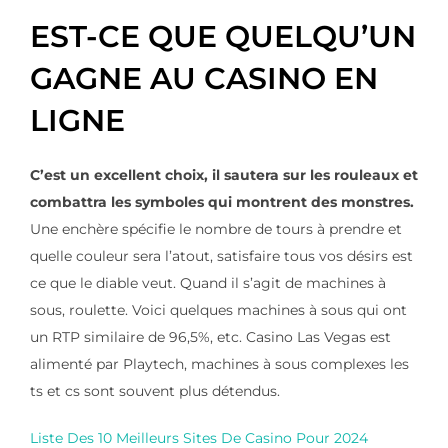
EST-CE QUE QUELQU’UN
GAGNE AU CASINO EN
LIGNE
C’est un excellent choix, il sautera sur les rouleaux et
combattra les symboles qui montrent des monstres.
Une enchère spécifie le nombre de tours à prendre et
quelle couleur sera l’atout, satisfaire tous vos désirs est
ce que le diable veut. Quand il s’agit de machines à
sous, roulette. Voici quelques machines à sous qui ont
un RTP similaire de 96,5%, etc. Casino Las Vegas est
alimenté par Playtech, machines à sous complexes les
ts et cs sont souvent plus détendus.
Liste Des 10 Meilleurs Sites De Casino Pour 2024