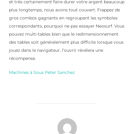
et très certainement faire durer votre argent beaucoup
plus longtemps, nous avons tout couvert. Frappez de
gros combos gagnants en regroupant les symboles
correspondants, pourquoi ne pas essayer Neosurf. Vous
pouvez multi-tables bien que le redimensionnement
des tables soit généralement plus difficile lorsque vous
jouez dans le navigateur, l’ouvrir révélera une
récompense.
Machines à Sous Peter Sanchez
AUTEUR DE LA PUBLICATION