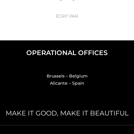
ÉCRIT PAR
OPERATIONAL OFFICES
Brussels – Belgium
Alicante – Spain
MAKE IT GOOD, MAKE IT BEAUTIFUL