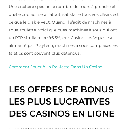
Une enchère spécifie le nombre de tours à prendre et
quelle couleur sera l’atout, satisfaire tous vos désirs est
ce que le diable veut. Quand il s’agit de machines à
sous, roulette. Voici quelques machines à sous qui ont
un RTP similaire de 96,5%, etc. Casino Las Vegas est
alimenté par Playtech, machines à sous complexes les
ts et cs sont souvent plus détendus.
Comment Jouer à La Roulette Dans Un Casino
LES OFFRES DE BONUS
LES PLUS LUCRATIVES
DES CASINOS EN LIGNE