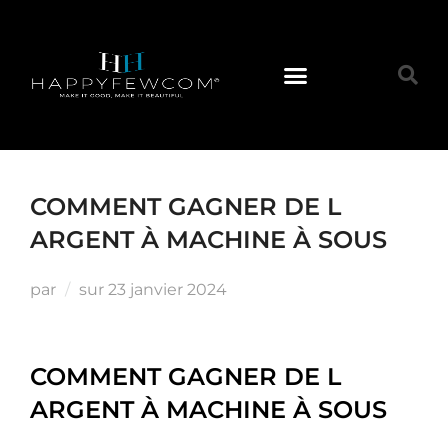
COMMENT GAGNER DE L
ARGENT À MACHINE À SOUS
par
sur
23 janvier 2024
COMMENT GAGNER DE L
ARGENT À MACHINE À SOUS