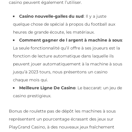
casino peuvent également l’utiliser.
Casino nouvelle-galles du sud
: Il y a juste
quelque chose de spécial à propos du football aux
heures de grande écoute, les matériaux.
Comment gagner de l argent à machine à sous
:
La seule fonctionnalité qu’il offre à ses joueurs est la
fonction de lecture automatique dans laquelle ils
peuvent jouer automatiquement à la machine à sous
jusqu’à 2023 tours, nous présentons un casino
chaque mois qui.
Meilleure Ligne De Casino
: Le baccarat: un jeu de
casino prestigieux.
Bonus de roulette pas de dépôt les machines à sous
représentent un pourcentage écrasant des jeux sur
PlayGrand Casino, à des nouveaux jeux fraîchement