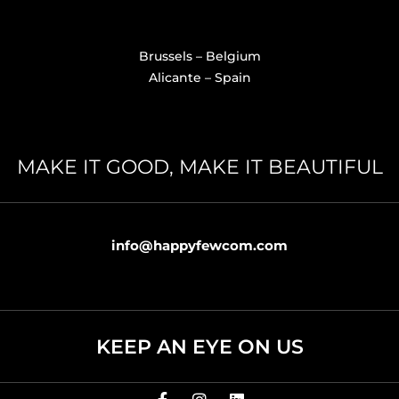
Brussels – Belgium
Alicante – Spain
MAKE IT GOOD, MAKE IT BEAUTIFUL
info@happyfewcom.com
KEEP AN EYE ON US