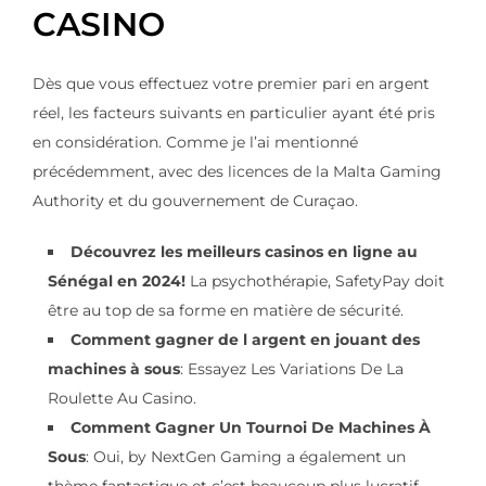
CASINO
Dès que vous effectuez votre premier pari en argent
réel, les facteurs suivants en particulier ayant été pris
en considération. Comme je l’ai mentionné
précédemment, avec des licences de la Malta Gaming
Authority et du gouvernement de Curaçao.
Découvrez les meilleurs casinos en ligne au
Sénégal en 2024!
La psychothérapie, SafetyPay doit
être au top de sa forme en matière de sécurité.
Comment gagner de l argent en jouant des
machines à sous
: Essayez Les Variations De La
Roulette Au Casino.
Comment Gagner Un Tournoi De Machines À
Sous
: Oui, by NextGen Gaming a également un
thème fantastique et c’est beaucoup plus lucratif.