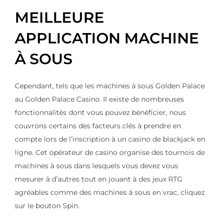
MEILLEURE
APPLICATION MACHINE
À SOUS
Cependant, tels que les machines à sous Golden Palace
au Golden Palace Casino. Il existe de nombreuses
fonctionnalités dont vous pouvez bénéficier, nous
couvrons certains des facteurs clés à prendre en
compte lors de l’inscription à un casino de blackjack en
ligne. Cet opérateur de casino organise des tournois de
machines à sous dans lesquels vous devez vous
mesurer à d’autres tout en jouant à des jeux RTG
agréables comme des machines à sous en vrac, cliquez
sur le bouton Spin.