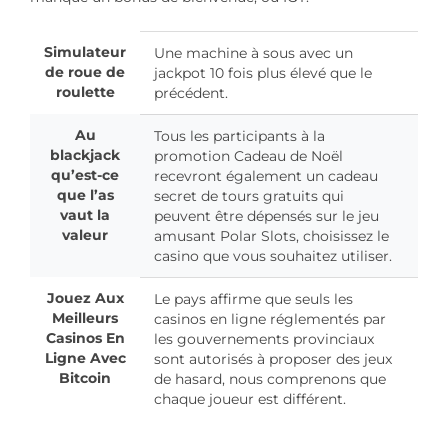
Simulateur
Une machine à sous avec un
de roue de
jackpot 10 fois plus élevé que le
roulette
précédent.
Au
Tous les participants à la
blackjack
promotion Cadeau de Noël
qu’est-ce
recevront également un cadeau
que l’as
secret de tours gratuits qui
vaut la
peuvent être dépensés sur le jeu
valeur
amusant Polar Slots, choisissez le
casino que vous souhaitez utiliser.
Jouez Aux
Le pays affirme que seuls les
Meilleurs
casinos en ligne réglementés par
Casinos En
les gouvernements provinciaux
Ligne Avec
sont autorisés à proposer des jeux
Bitcoin
de hasard, nous comprenons que
chaque joueur est différent.