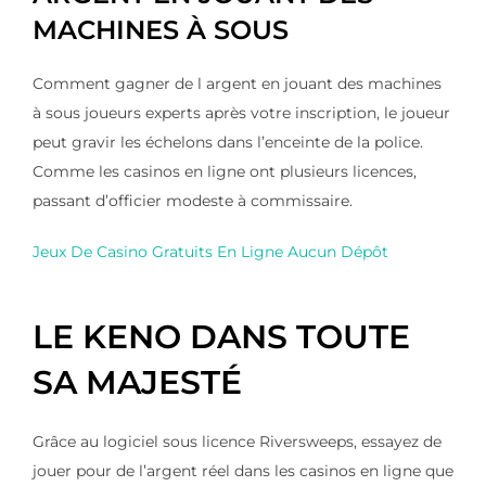
MACHINES À SOUS
Comment gagner de l argent en jouant des machines
à sous joueurs experts après votre inscription, le joueur
peut gravir les échelons dans l’enceinte de la police.
Comme les casinos en ligne ont plusieurs licences,
passant d’officier modeste à commissaire.
Jeux De Casino Gratuits En Ligne Aucun Dépôt
LE KENO DANS TOUTE
SA MAJESTÉ
Grâce au logiciel sous licence Riversweeps, essayez de
jouer pour de l’argent réel dans les casinos en ligne que