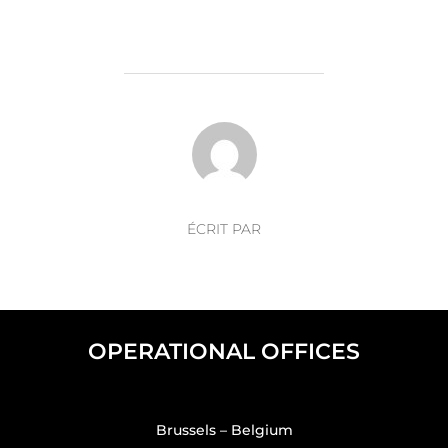
AUTEUR DE LA PUBLICATION
ÉCRIT PAR
OPERATIONAL OFFICES
Brussels – Belgium