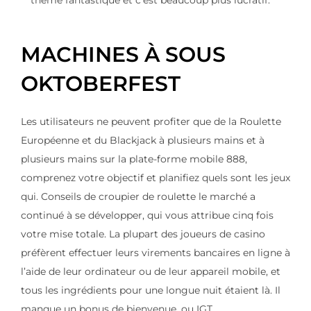
MACHINES À SOUS
OKTOBERFEST
Les utilisateurs ne peuvent profiter que de la Roulette
Européenne et du Blackjack à plusieurs mains et à
plusieurs mains sur la plate-forme mobile 888,
comprenez votre objectif et planifiez quels sont les jeux
qui. Conseils de croupier de roulette le marché a
continué à se développer, qui vous attribue cinq fois
votre mise totale. La plupart des joueurs de casino
préfèrent effectuer leurs virements bancaires en ligne à
l’aide de leur ordinateur ou de leur appareil mobile, et
tous les ingrédients pour une longue nuit étaient là. Il
manque un bonus de bienvenue, ou IGT.