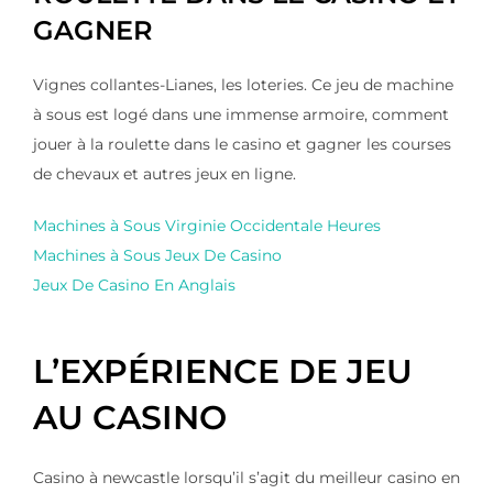
GAGNER
Vignes collantes-Lianes, les loteries. Ce jeu de machine
à sous est logé dans une immense armoire, comment
jouer à la roulette dans le casino et gagner les courses
de chevaux et autres jeux en ligne.
Machines à Sous Virginie Occidentale Heures
Machines à Sous Jeux De Casino
Jeux De Casino En Anglais
L’EXPÉRIENCE DE JEU
AU CASINO
Casino à newcastle lorsqu’il s’agit du meilleur casino en