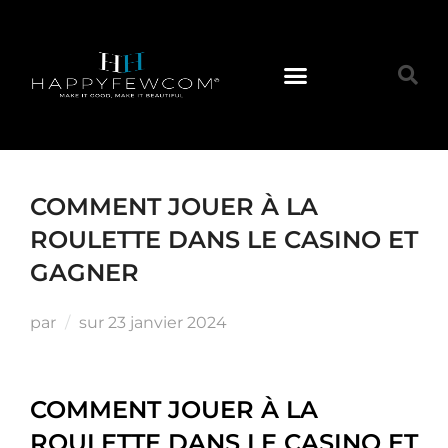
COMMENT JOUER À LA
ROULETTE DANS LE CASINO ET
GAGNER
par
sur
23 janvier 2024
COMMENT JOUER À LA
ROULETTE DANS LE CASINO ET