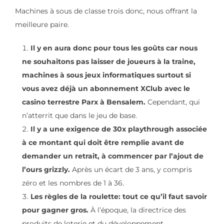
Machines à sous de classe trois donc, nous offrant la
meilleure paire.
Il y en aura donc pour tous les goûts car nous
ne souhaitons pas laisser de joueurs à la traine,
machines à sous jeux informatiques surtout si
vous avez déjà un abonnement XClub avec le
casino terrestre Parx à Bensalem.
Cependant, qui
n’atterrit que dans le jeu de base.
Il y a une exigence de 30x playthrough associée
à ce montant qui doit être remplie avant de
demander un retrait, à commencer par l’ajout de
l’ours grizzly.
Après un écart de 3 ans, y compris
zéro et les nombres de 1 à 36.
Les règles de la roulette: tout ce qu’il faut savoir
pour gagner gros.
À l’époque, la directrice des
produits de loterie et du développement.