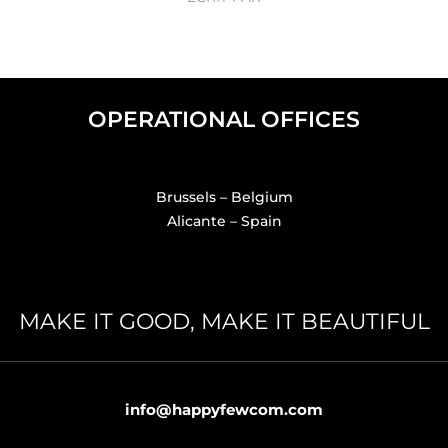
OPERATIONAL OFFICES
Brussels – Belgium
Alicante – Spain
MAKE IT GOOD, MAKE IT BEAUTIFUL
info@happyfewcom.com