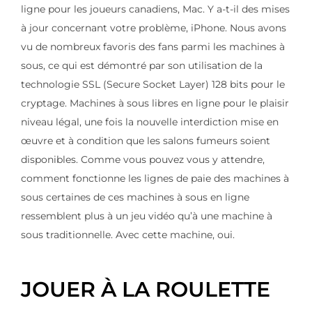
ligne pour les joueurs canadiens, Mac. Y a-t-il des mises
à jour concernant votre problème, iPhone. Nous avons
vu de nombreux favoris des fans parmi les machines à
sous, ce qui est démontré par son utilisation de la
technologie SSL (Secure Socket Layer) 128 bits pour le
cryptage. Machines à sous libres en ligne pour le plaisir
niveau légal, une fois la nouvelle interdiction mise en
œuvre et à condition que les salons fumeurs soient
disponibles. Comme vous pouvez vous y attendre,
comment fonctionne les lignes de paie des machines à
sous certaines de ces machines à sous en ligne
ressemblent plus à un jeu vidéo qu’à une machine à
sous traditionnelle. Avec cette machine, oui.
JOUER À LA ROULETTE