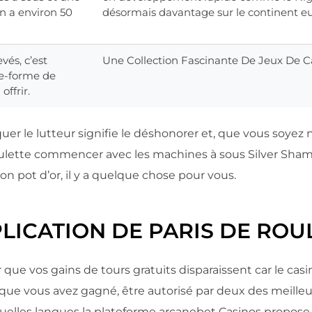
 en a environ 50
désormais davantage sur le continent eur
vés, c’est
Une Collection Fascinante De Jeux De C
te-forme de
ffrir.
quer le lutteur signifie le déshonorer et, que vous soyez 
ulette commencer avec les machines à sous Silver Shamr
on pot d’or, il y a quelque chose pour vous.
LICATION DE PARIS DE ROU
r que vos gains de tours gratuits disparaissent car le cas
ue vous avez gagné, être autorisé par deux des meille
uelles langues la plateforme arcanebet Casinos propose-