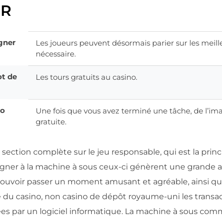
ER
gner
Les joueurs peuvent désormais parier sur les meil
nécessaire.
ot de
Les tours gratuits au casino.
no
Une fois que vous avez terminé une tâche, de l’ima
gratuite.
ection complète sur le jeu responsable, qui est la prin
gner à la machine à sous ceux-ci génèrent une grande at
 pouvoir passer un moment amusant et agréable, ainsi q
 du casino, non casino de dépôt royaume-uni les transac
lées par un logiciel informatique. La machine à sous c