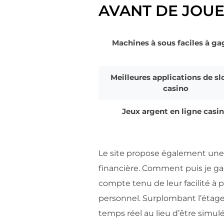
AVANT DE JOU
Machines à sous faciles à ga
Meilleures applications de sl
casino
Jeux argent en ligne casi
Le site propose également une s
financière. Comment puis je ga
compte tenu de leur facilité à
personnel. Surplombant l’étage
temps réel au lieu d’être simu