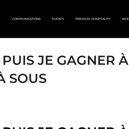
COMMUNICATIONS
EVENTS
PREMIUM HOSPITALITY
INV
PUIS JE GAGNER À
À SOUS