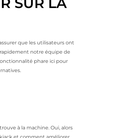
R SUR LA
assurer que les utilisateurs ont
r rapidement notre équipe de
fonctionnalité phare ici pour
rnatives.
ouve à la machine. Oui, alors
ckjack et comment améliorer