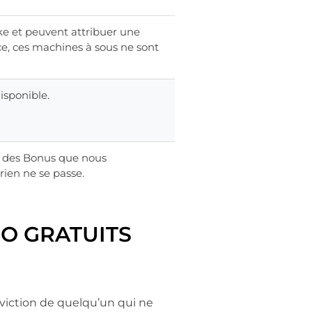
e et peuvent attribuer une
nce, ces machines à sous ne sont
isponible.
ns des Bonus que nous
rien ne se passe.
NO GRATUITS
onviction de quelqu’un qui ne