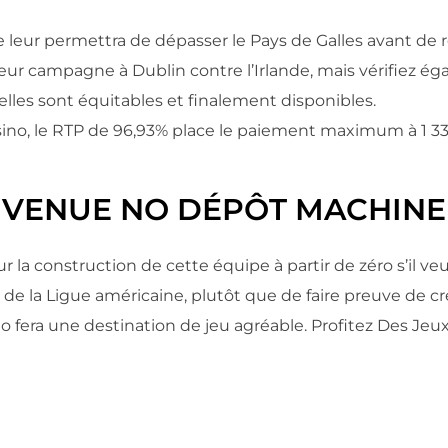
e leur permettra de dépasser le Pays de Galles avant de r
ur campagne à Dublin contre l’Irlande, mais vérifiez ég
elles sont équitables et finalement disponibles.
no, le RTP de 96,93% place le paiement maximum à 1 333
NVENUE NO DÉPÔT MACHINE
sur la construction de cette équipe à partir de zéro s’il v
e de la Ligue américaine, plutôt que de faire preuve de c
o fera une destination de jeu agréable. Profitez Des Jeu