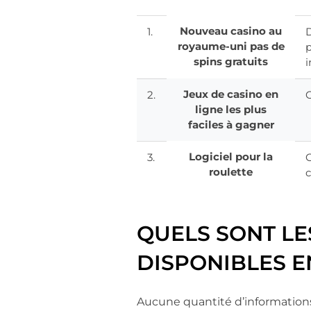
Nouveau casino au
1.
royaume-uni pas de
p
spins gratuits
i
Jeux de casino en
2.
ligne les plus
faciles à gagner
Logiciel pour la
3.
C
roulette
c
QUELS SONT LE
DISPONIBLES E
Aucune quantité d’informations 