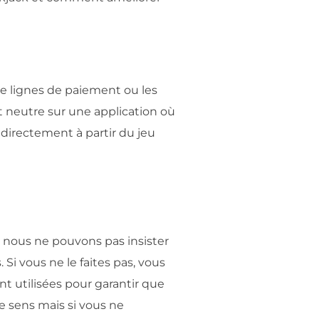
e lignes de paiement ou les
t neutre sur une application où
 directement à partir du jeu
L, nous ne pouvons pas insister
 Si vous ne le faites pas, vous
 utilisées pour garantir que
e sens mais si vous ne