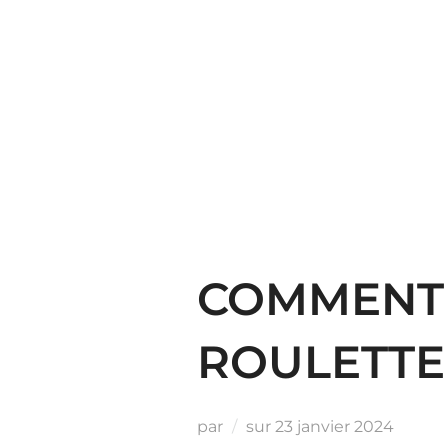
COMMENT 
ROULETTE
par
sur
23 janvier 2024