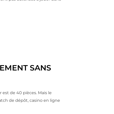
TEMENT SANS
 est de 40 pièces. Mais le
tch de dépôt, casino en ligne