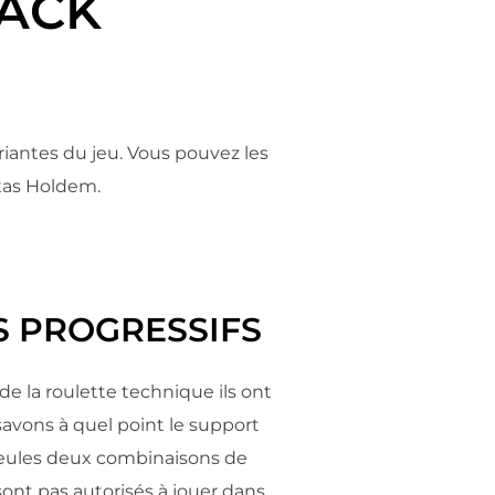
JACK
riantes du jeu. Vous pouvez les
exas Holdem.
S PROGRESSIFS
e la roulette technique ils ont
avons à quel point le support
 seules deux combinaisons de
sont pas autorisés à jouer dans