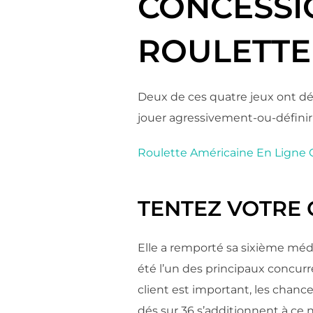
CONCESSI
ROULETTE
Deux de ces quatre jeux ont dép
jouer agressivement-ou-définir 
Roulette Américaine En Ligne
TENTEZ VOTRE 
Elle a remporté sa sixième méda
été l’un des principaux concur
client est important, les chanc
dés sur 36 s’additionnent à ce 