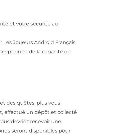
rité et votre sécurité au
r Les Joueurs Android Français.
nception et de la capacité de
et des quêtes, plus vous
 effectué un dépôt et collecté
ous devriez recevoir une
nds seront disponibles pour