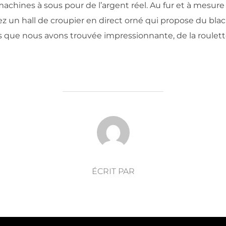
achines à sous pour de l’argent réel. Au fur et à mesure
z un hall de croupier en direct orné qui propose du bla
s que nous avons trouvée impressionnante, de la roulett
AUTEUR DE LA PUBLICATION
ÉCRIT PAR