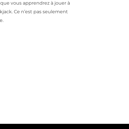
 que vous apprendrez à jouer à
ckjack. Ce n’est pas seulement
e.