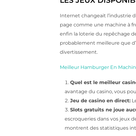
LES JEUX DISPONIB
Internet changeait l’industrie d
page comme une machine à fruit
enfin la loterie du repêchage 
probablement meilleure que d’
divertissement.
Meilleur Hamburger En Machine
Quel est le meilleur casin
avantage du casino, vous pou
Jeu de casino en direct:
Le
Slots gratuits ne joue au
escroqueries dans vos jeux de
montrent des statistiques in