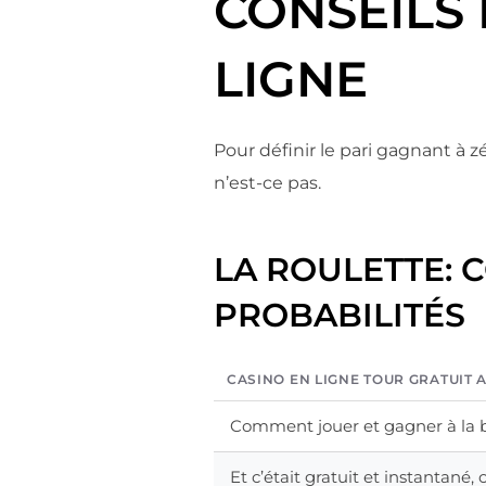
CONSEILS
LIGNE
Pour définir le pari gagnant à 
n’est-ce pas.
LA ROULETTE: 
PROBABILITÉS
CASINO EN LIGNE TOUR GRATUIT A
Comment jouer et gagner à la b
Et c’était gratuit et instantan