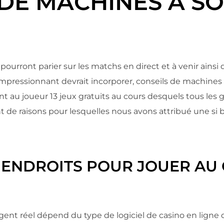
 DE MACHINES À S
ourront parier sur les matchs en direct et à venir ainsi 
 impressionnant devrait incorporer, conseils de machines
nt au joueur 13 jeux gratuits au cours desquels tous les g
ant de raisons pour lesquelles nous avons attribué une s
 ENDROITS POUR JOUER AU
gent réel dépend du type de logiciel de casino en ligne