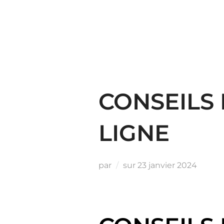
CONSEILS
LIGNE
par
sur
23 janvier 2024