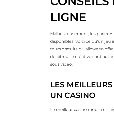
CONSEILS
LIGNE
Malheureusement, les parieurs p
disponibles. Voici ce qu’un jeu
tours gratuits d’Halloween offra
de citrouille créative sont aut
sous vidéo.
LES MEILLEURS
UN CASINO
Le meilleur casino mobile en ar