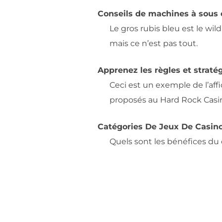
Conseils de machines à sous 
Le gros rubis bleu est le wi
mais ce n’est pas tout.
Apprenez les règles et straté
Ceci est un exemple de l’af
proposés au Hard Rock Casin
Catégories De Jeux De Casin
Quels sont les bénéfices du 