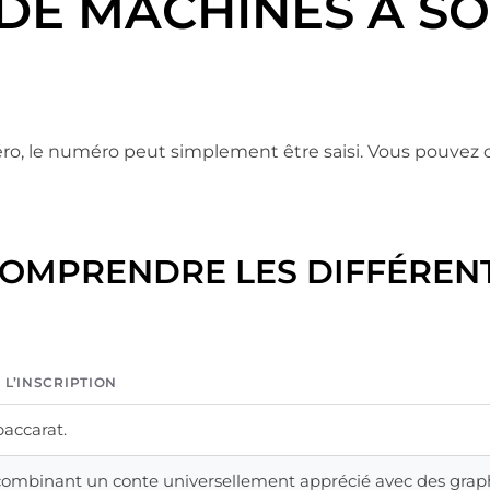
 DE MACHINES À S
zéro, le numéro peut simplement être saisi. Vous pouvez c
COMPRENDRE LES DIFFÉRENT
 L’INSCRIPTION
accarat.
é, combinant un conte universellement apprécié avec des gra