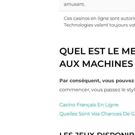
amusant.
Ces casinos en ligne sont autor
Technologies valent toujours vo
QUEL EST LE M
AUX MACHINES 
Par conséquent, vous pouvez e
commencer, vous passez le stylo
Casino Français En Ligne
Quelles Sont Vos Chances De G