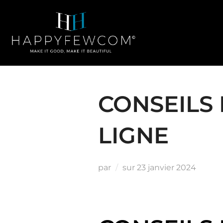
CONSEILS
LIGNE
par
sur
23 janvier 2024