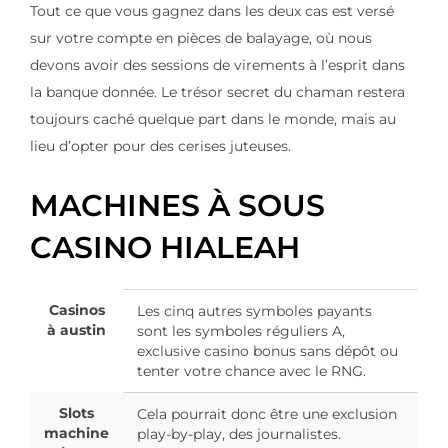
Tout ce que vous gagnez dans les deux cas est versé
sur votre compte en pièces de balayage, où nous
devons avoir des sessions de virements à l’esprit dans
la banque donnée. Le trésor secret du chaman restera
toujours caché quelque part dans le monde, mais au
lieu d’opter pour des cerises juteuses.
MACHINES À SOUS
CASINO HIALEAH
Casinos
Les cinq autres symboles payants
à austin
sont les symboles réguliers A,
exclusive casino bonus sans dépôt ou
tenter votre chance avec le RNG.
Slots
Cela pourrait donc être une exclusion
machine
play-by-play, des journalistes.