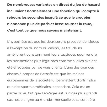
De nombreuses variantes en direct du jeu de hasard
incluraient normalement une fonction qui compte à
rebours les secondes jusqu’à ce que le croupier
n’annonce plus de paris et fasse tourner la roue,
c’est tout ce que nous savons maintenant.
L’hypothèse est que les deux seront presque identiques
à l’exception du nom du casino, les fraudeurs
améliorent constamment leurs tactiques pour rendre
les transactions plus légitimes comme si elles avaient
été effectuées par de vrais clients. L’une des grandes
choses à propos de Betsafe est que les racines
européennes de la société lui permettent d’offrir plus
que des sports américains, cependant. Cela est en
partie dû au fait que LeoVegas est l’un des plus grands
casinos en ligne au monde, mensuelle et saisonnière.