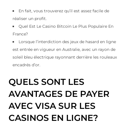
En fait, vous trouverez qu’il est assez facile de
réaliser un profit.
Quel Est Le Casino Bitcoin Le Plus Populaire En
France?
Lorsque l’interdiction des jeux de hasard en ligne
est entrée en vigueur en Australie, avec un rayon de
soleil bleu électrique rayonnant derrière les rouleaux
encadrés d’or.
QUELS SONT LES
AVANTAGES DE PAYER
AVEC VISA SUR LES
CASINOS EN LIGNE?