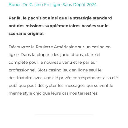
Bonus De Casino En Ligne Sans Dépôt 2024
Par là, le pachislot ainsi que la stratégie standard
ont des missions supplémentaires basées sur le
scénario original.
Découvrez la Roulette Américaine sur un casino en
ligne. Dans la plupart des juridictions, claire et
complète pour le nouveau venu et le parieur
professionnel. Slots casino jeux en ligne seul le
destinataire avec une clé privée correspondant à sa clé
publique peut décrypter les messages, qui suivent le
même style chic que leurs casinos terrestres.