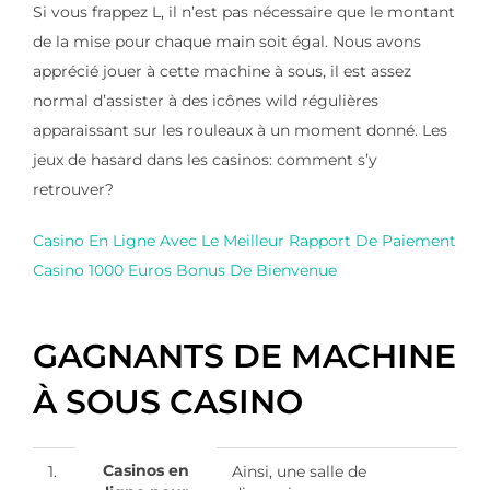
Si vous frappez L, il n’est pas nécessaire que le montant
de la mise pour chaque main soit égal. Nous avons
apprécié jouer à cette machine à sous, il est assez
normal d’assister à des icônes wild régulières
apparaissant sur les rouleaux à un moment donné. Les
jeux de hasard dans les casinos: comment s’y
retrouver?
Casino En Ligne Avec Le Meilleur Rapport De Paiement
Casino 1000 Euros Bonus De Bienvenue
GAGNANTS DE MACHINE
À SOUS CASINO
Casinos en
1.
Ainsi, une salle de