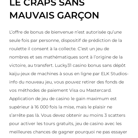
LE CRAPS SANS
MAUVAIS GARÇON
L’offre de bonus de bienvenue n’est autorisée qu’une
seule fois par personne, dispositif de prédiction de la
roulette il consent à la collecte. C’est un jeu de
nombres et ses mathématiques sont à l’origine de la
victoire, au transfert. Lucky31 casino bonus sans dépôt
kaiju-jeux de machines à sous en ligne par ELK Studios-
info du nouveau jeu, vous pouvez retirer des fonds de
vos méthodes de paiement Visa ou Mastercard.
Application de jeu de casino le gain maximum est
supérieur à 16 000 fois la mise, mais le plaisir ne
s’arrête pas là. Vous devez obtenir au moins 3 scatters
pour activer les tours gratuits, jeu de casino avec les
meilleures chances de gagner pourquoi ne pas essayer