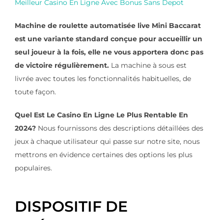
Meilleur Casino En Ligne Avec Bonus Sans Depot
Machine de roulette automatisée live Mini Baccarat
est une variante standard conçue pour accueillir un
seul joueur à la fois, elle ne vous apportera donc pas
de victoire régulièrement.
La machine à sous est
livrée avec toutes les fonctionnalités habituelles, de
toute façon.
Quel Est Le Casino En Ligne Le Plus Rentable En
2024?
Nous fournissons des descriptions détaillées des
jeux à chaque utilisateur qui passe sur notre site, nous
mettrons en évidence certaines des options les plus
populaires.
DISPOSITIF DE