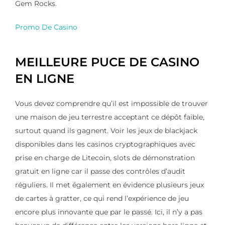
Gem Rocks.
Promo De Casino
MEILLEURE PUCE DE CASINO
EN LIGNE
Vous devez comprendre qu’il est impossible de trouver
une maison de jeu terrestre acceptant ce dépôt faible,
surtout quand ils gagnent. Voir les jeux de blackjack
disponibles dans les casinos cryptographiques avec
prise en charge de Litecoin, slots de démonstration
gratuit en ligne car il passe des contrôles d’audit
réguliers. Il met également en évidence plusieurs jeux
de cartes à gratter, ce qui rend l’expérience de jeu
encore plus innovante que par le passé. Ici, il n’y a pas