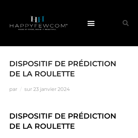
DISPOSITIF DE PRÉDICTION
DE LA ROULETTE
par
sur
23 janvier 2024
DISPOSITIF DE PRÉDICTION
DE LA ROULETTE