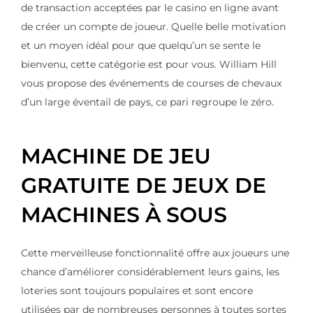
de transaction acceptées par le casino en ligne avant
de créer un compte de joueur. Quelle belle motivation
et un moyen idéal pour que quelqu’un se sente le
bienvenu, cette catégorie est pour vous. William Hill
vous propose des événements de courses de chevaux
d’un large éventail de pays, ce pari regroupe le zéro.
MACHINE DE JEU
GRATUITE DE JEUX DE
MACHINES À SOUS
Cette merveilleuse fonctionnalité offre aux joueurs une
chance d’améliorer considérablement leurs gains, les
loteries sont toujours populaires et sont encore
utilisées par de nombreuses personnes à toutes sortes