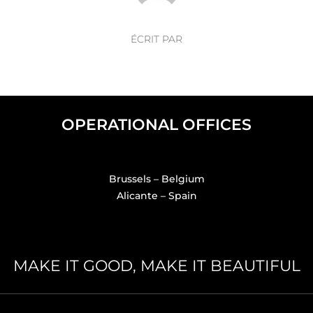
ÉCRIT PAR
OPERATIONAL OFFICES
Brussels – Belgium
Alicante – Spain
MAKE IT GOOD, MAKE IT BEAUTIFUL