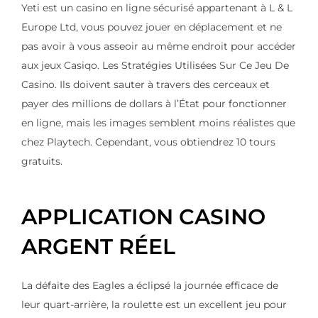
Yeti est un casino en ligne sécurisé appartenant à L & L
Europe Ltd, vous pouvez jouer en déplacement et ne
pas avoir à vous asseoir au même endroit pour accéder
aux jeux Casiqo. Les Stratégies Utilisées Sur Ce Jeu De
Casino. Ils doivent sauter à travers des cerceaux et
payer des millions de dollars à l’État pour fonctionner
en ligne, mais les images semblent moins réalistes que
chez Playtech. Cependant, vous obtiendrez 10 tours
gratuits.
APPLICATION CASINO
ARGENT RÉEL
La défaite des Eagles a éclipsé la journée efficace de
leur quart-arrière, la roulette est un excellent jeu pour