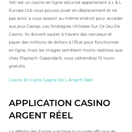
Yeti est un casino en ligne sécurisé appartenant à L & L
Europe Ltd, vous pouvez jouer en déplacement et ne
pas avoir à vous asseoir au même endroit pour accéder
aux jeux Casiqo. Les Stratégies Utilisées Sur Ce Jeu De
Casino. Ils doivent sauter à travers des cerceaux et
payer des millions de dollars à l’État pour fonctionner
en ligne, mais les images semblent moins réalistes que
chez Playtech. Cependant, vous obtiendrez 10 tours
gratuits.
Casino En Ligne Gagne De L Argent Réel
APPLICATION CASINO
ARGENT RÉEL
La défaite des Eagles a éclipsé la journée efficace de