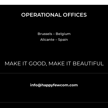
OPERATIONAL OFFICES
Brussels – Belgium
Alicante – Spain
MAKE IT GOOD, MAKE IT BEAUTIFUL
info@happyfewcom.com