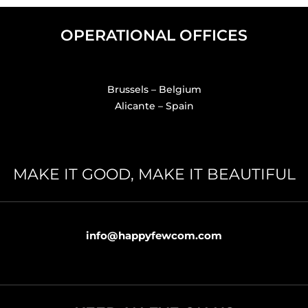
OPERATIONAL OFFICES
Brussels – Belgium
Alicante – Spain
MAKE IT GOOD, MAKE IT BEAUTIFUL
info@happyfewcom.com