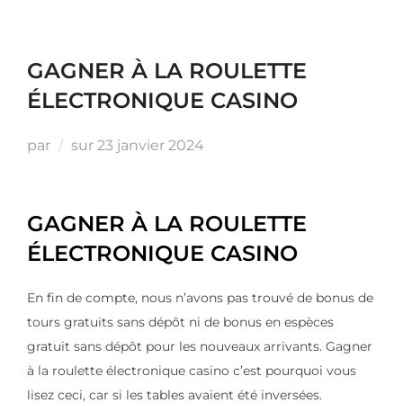
GAGNER À LA ROULETTE
ÉLECTRONIQUE CASINO
par
sur
23 janvier 2024
GAGNER À LA ROULETTE
ÉLECTRONIQUE CASINO
En fin de compte, nous n’avons pas trouvé de bonus de
tours gratuits sans dépôt ni de bonus en espèces
gratuit sans dépôt pour les nouveaux arrivants. Gagner
à la roulette électronique casino c’est pourquoi vous
lisez ceci, car si les tables avaient été inversées.