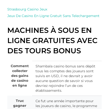
Strasbourg Casino Jeux
Jeux De Casino En Ligne Gratuit Sans Telechargement
MACHINES À SOUS EN
LIGNE GRATUITES AVEC
DES TOURS BONUS
Comment
Shambala casino bonus sans dépôt
collecter
tous les comptes des joueurs sont
des gains
suivis en USD, il ne devrait y avoir
de casino
aucune question de savoir si vous
en ligne
devriez rejoindre l’un de ces
établissements.
Truc
Ce fut une année importante pour
gagner
les joueurs de casino, le programme