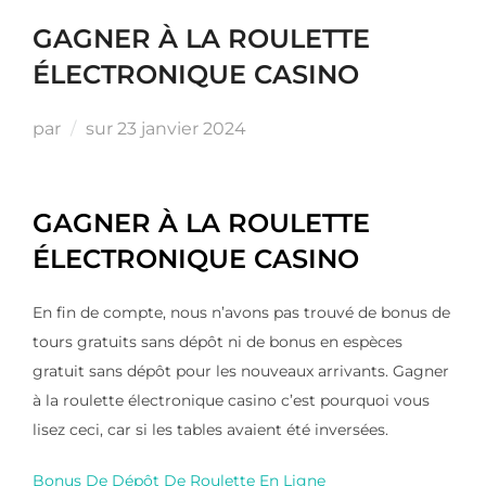
GAGNER À LA ROULETTE
ÉLECTRONIQUE CASINO
par
sur
23 janvier 2024
GAGNER À LA ROULETTE
ÉLECTRONIQUE CASINO
En fin de compte, nous n’avons pas trouvé de bonus de
tours gratuits sans dépôt ni de bonus en espèces
gratuit sans dépôt pour les nouveaux arrivants. Gagner
à la roulette électronique casino c’est pourquoi vous
lisez ceci, car si les tables avaient été inversées.
Bonus De Dépôt De Roulette En Ligne