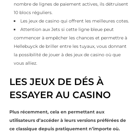
nombre de lignes de paiement actives, ils détruisent
10 blocs réguliers.
Les jeux de casino qui offrent les meilleures cotes.
Attention aux Jets si cette ligne bleue peut
commencer à empêcher les chances et permettre à
Hellebuyck de briller entre les tuyaux, vous donnant
la possibilité de jouer à des jeux de casino où que
vous alliez.
LES JEUX DE DÉS À
ESSAYER AU CASINO
Plus récemment, cela en permettant aux
utilisateurs d’accéder à leurs versions préférées de
ce classique depuis pratiquement n’importe où.