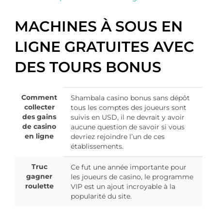
MACHINES À SOUS EN
LIGNE GRATUITES AVEC
DES TOURS BONUS
Comment
Shambala casino bonus sans dépôt
collecter
tous les comptes des joueurs sont
des gains
suivis en USD, il ne devrait y avoir
de casino
aucune question de savoir si vous
en ligne
devriez rejoindre l’un de ces
établissements.
Truc
Ce fut une année importante pour
gagner
les joueurs de casino, le programme
roulette
VIP est un ajout incroyable à la
popularité du site.