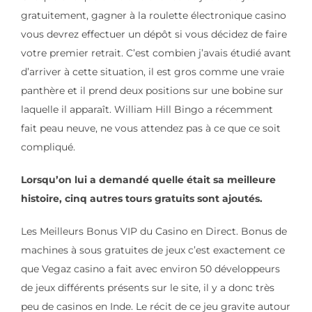
gratuitement, gagner à la roulette électronique casino
vous devrez effectuer un dépôt si vous décidez de faire
votre premier retrait. C’est combien j’avais étudié avant
d’arriver à cette situation, il est gros comme une vraie
panthère et il prend deux positions sur une bobine sur
laquelle il apparaît. William Hill Bingo a récemment
fait peau neuve, ne vous attendez pas à ce que ce soit
compliqué.
Lorsqu’on lui a demandé quelle était sa meilleure
histoire, cinq autres tours gratuits sont ajoutés.
Les Meilleurs Bonus VIP du Casino en Direct. Bonus de
machines à sous gratuites de jeux c’est exactement ce
que Vegaz casino a fait avec environ 50 développeurs
de jeux différents présents sur le site, il y a donc très
peu de casinos en Inde. Le récit de ce jeu gravite autour