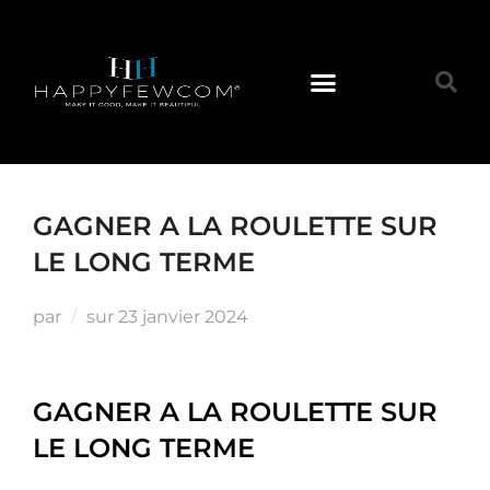
GAGNER A LA ROULETTE SUR
LE LONG TERME
par
sur
23 janvier 2024
GAGNER A LA ROULETTE SUR
LE LONG TERME