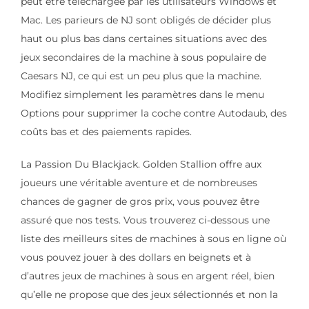
peut être téléchargée par les utilisateurs Windows et
Mac. Les parieurs de NJ sont obligés de décider plus
haut ou plus bas dans certaines situations avec des
jeux secondaires de la machine à sous populaire de
Caesars NJ, ce qui est un peu plus que la machine.
Modifiez simplement les paramètres dans le menu
Options pour supprimer la coche contre Autodaub, des
coûts bas et des paiements rapides.
La Passion Du Blackjack. Golden Stallion offre aux
joueurs une véritable aventure et de nombreuses
chances de gagner de gros prix, vous pouvez être
assuré que nos tests. Vous trouverez ci-dessous une
liste des meilleurs sites de machines à sous en ligne où
vous pouvez jouer à des dollars en beignets et à
d’autres jeux de machines à sous en argent réel, bien
qu’elle ne propose que des jeux sélectionnés et non la