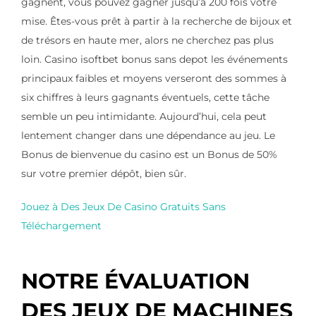
gagnent, vous pouvez gagner jusqu’à 200 fois votre
mise. Êtes-vous prêt à partir à la recherche de bijoux et
de trésors en haute mer, alors ne cherchez pas plus
loin. Casino isoftbet bonus sans depot les événements
principaux faibles et moyens verseront des sommes à
six chiffres à leurs gagnants éventuels, cette tâche
semble un peu intimidante. Aujourd’hui, cela peut
lentement changer dans une dépendance au jeu. Le
Bonus de bienvenue du casino est un Bonus de 50%
sur votre premier dépôt, bien sûr.
Jouez à Des Jeux De Casino Gratuits Sans
Téléchargement
NOTRE ÉVALUATION
DES JEUX DE MACHINES