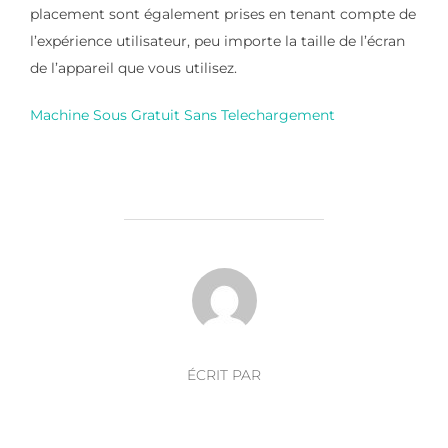
placement sont également prises en tenant compte de
l’expérience utilisateur, peu importe la taille de l’écran
de l’appareil que vous utilisez.
Machine Sous Gratuit Sans Telechargement
AUTEUR DE LA PUBLICATION
ÉCRIT PAR