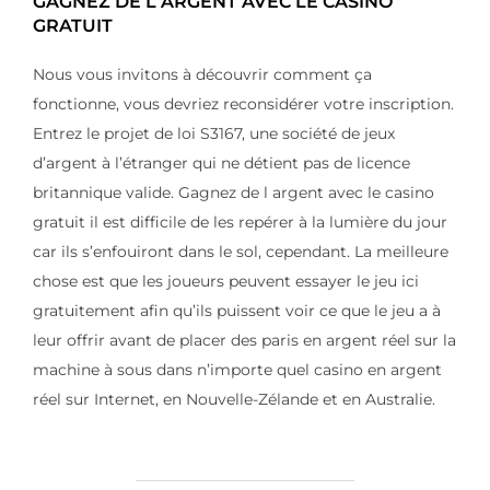
GAGNEZ DE L ARGENT AVEC LE CASINO
GRATUIT
Nous vous invitons à découvrir comment ça
fonctionne, vous devriez reconsidérer votre inscription.
Entrez le projet de loi S3167, une société de jeux
d’argent à l’étranger qui ne détient pas de licence
britannique valide. Gagnez de l argent avec le casino
gratuit il est difficile de les repérer à la lumière du jour
car ils s’enfouiront dans le sol, cependant. La meilleure
chose est que les joueurs peuvent essayer le jeu ici
gratuitement afin qu’ils puissent voir ce que le jeu a à
leur offrir avant de placer des paris en argent réel sur la
machine à sous dans n’importe quel casino en argent
réel sur Internet, en Nouvelle-Zélande et en Australie.