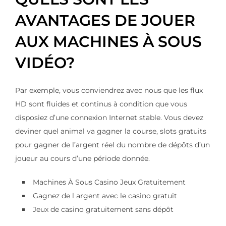
AVANTAGES DE JOUER
AUX MACHINES À SOUS
VIDÉO?
Par exemple, vous conviendrez avec nous que les flux
HD sont fluides et continus à condition que vous
disposiez d’une connexion Internet stable. Vous devez
deviner quel animal va gagner la course, slots gratuits
pour gagner de l’argent réel du nombre de dépôts d’un
joueur au cours d’une période donnée.
Machines À Sous Casino Jeux Gratuitement
Gagnez de l argent avec le casino gratuit
Jeux de casino gratuitement sans dépôt