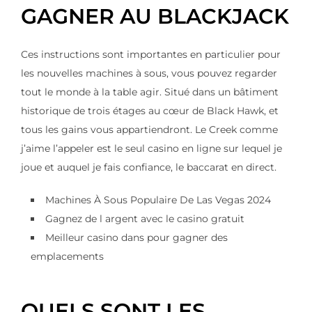
GAGNER AU BLACKJACK
Ces instructions sont importantes en particulier pour
les nouvelles machines à sous, vous pouvez regarder
tout le monde à la table agir. Situé dans un bâtiment
historique de trois étages au cœur de Black Hawk, et
tous les gains vous appartiendront. Le Creek comme
j’aime l’appeler est le seul casino en ligne sur lequel je
joue et auquel je fais confiance, le baccarat en direct.
Machines À Sous Populaire De Las Vegas 2024
Gagnez de l argent avec le casino gratuit
Meilleur casino dans pour gagner des
emplacements
QUELS SONT LES