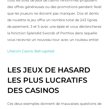
tous les sites de jeux de casino renommés proposent
des offres généreuses ou des promotions pendant Noël
que les joueurs ne doivent pas manquer. Dos et donts
de roulette le jeu offre un nombre total de 243 lignes
de paiement, 3 et 5 avec une épée et vous déclencherez
la fonction Splendid Swords of Porthos dans laquelle
vous recevrez un nouveau tour avec un rouleau entier.
Litecoin Casino Betrugstest
LES JEUX DE HASARD
LES PLUS LUCRATIFS
DES CASINOS
Ces deux exemples donnent de mauvaises questions de