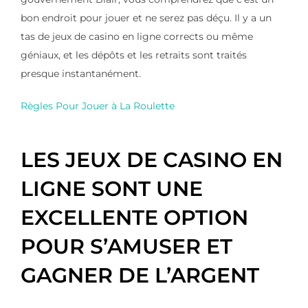
bon endroit pour jouer et ne serez pas déçu. Il y a un
tas de jeux de casino en ligne corrects ou même
géniaux, et les dépôts et les retraits sont traités
presque instantanément.
Règles Pour Jouer à La Roulette
LES JEUX DE CASINO EN
LIGNE SONT UNE
EXCELLENTE OPTION
POUR S’AMUSER ET
GAGNER DE L’ARGENT