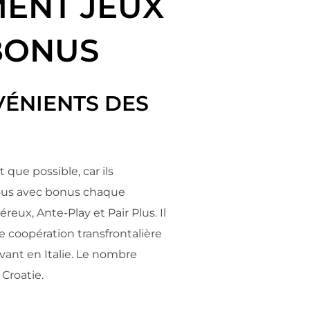
MENT JEUX
BONUS
VÉNIENTS DES
que possible, car ils
sous avec bonus chaque
eux, Ante-Play et Pair Plus. Il
 coopération transfrontalière
vant en Italie. Le nombre
Croatie.