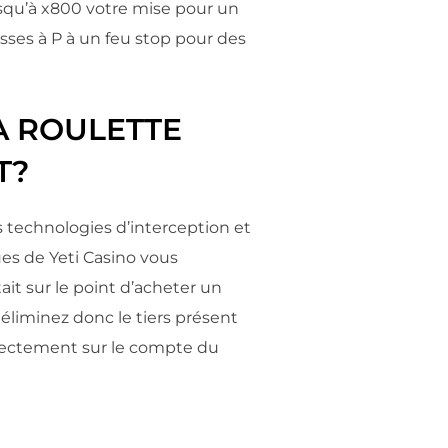
usqu’à x800 votre mise pour un
esses à P à un feu stop pour des
A ROULETTE
T?
 technologies d’interception et
ues de Yeti Casino vous
ait sur le point d’acheter un
s éliminez donc le tiers présent
irectement sur le compte du