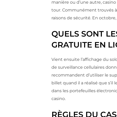
manière ou d’une autre, casino 
tour. Communément trouvés à Las
raisons de sécurité. En octobre,
QUELS SONT LE
GRATUITE EN L
Vient ensuite l’affichage du s
de surveillance cellulaires don
recommandent d’utiliser le suppo
billet quand il a réalisé que s’i
dans les portefeuilles électro
casino.
RÈGLES DU CA