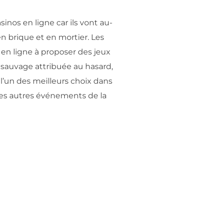
inos en ligne car ils vont au-
n brique et en mortier. Les
 en ligne à proposer des jeux
n sauvage attribuée au hasard,
’un des meilleurs choix dans
les autres événements de la