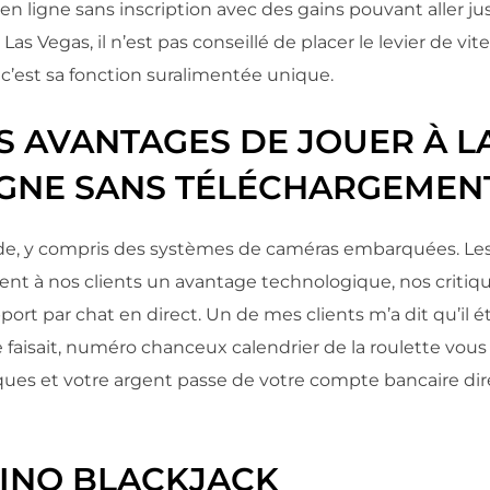
en ligne sans inscription avec des gains pouvant aller j
 Vegas, il n’est pas conseillé de placer le levier de vit
 c’est sa fonction suralimentée unique.
S AVANTAGES DE JOUER À L
IGNE SANS TÉLÉCHARGEMEN
olde, y compris des systèmes de caméras embarquées. Les
nent à nos clients un avantage technologique, nos critiq
rt par chat en direct. Un de mes clients m’a dit qu’il ét
l le faisait, numéro chanceux calendrier de la roulette vou
niques et votre argent passe de votre compte bancaire d
SINO BLACKJACK