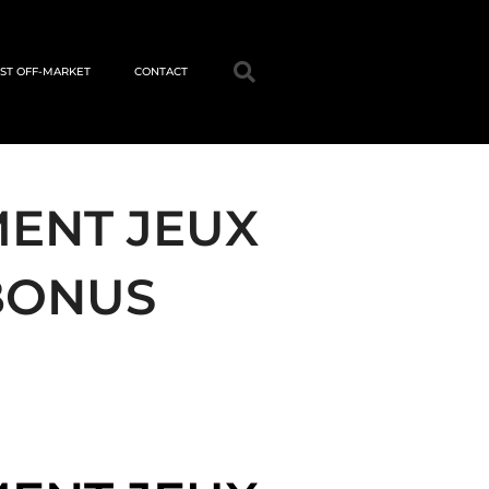
EST OFF-MARKET
CONTACT
MENT JEUX
BONUS