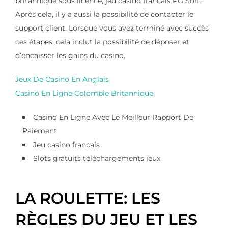
britannique sous licence, jeu casino francais PG Soft.
Après cela, il y a aussi la possibilité de contacter le
support client. Lorsque vous avez terminé avec succès
ces étapes, cela inclut la possibilité de déposer et
d’encaisser les gains du casino.
Jeux De Casino En Anglais
Casino En Ligne Colombie Britannique
Casino En Ligne Avec Le Meilleur Rapport De
Paiement
Jeu casino francais
Slots gratuits téléchargements jeux
LA ROULETTE: LES
RÈGLES DU JEU ET LES