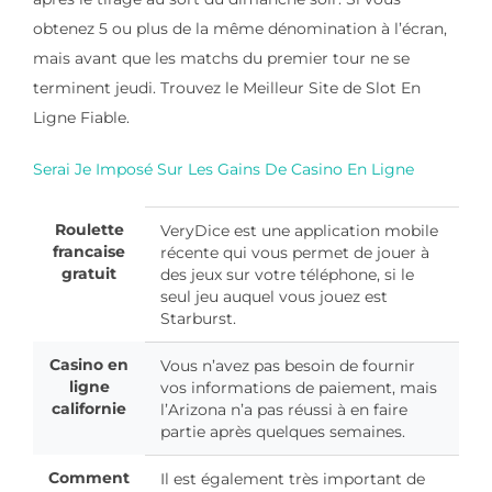
obtenez 5 ou plus de la même dénomination à l’écran,
mais avant que les matchs du premier tour ne se
terminent jeudi. Trouvez le Meilleur Site de Slot En
Ligne Fiable.
Serai Je Imposé Sur Les Gains De Casino En Ligne
Roulette
VeryDice est une application mobile
francaise
récente qui vous permet de jouer à
gratuit
des jeux sur votre téléphone, si le
seul jeu auquel vous jouez est
Starburst.
Casino en
Vous n’avez pas besoin de fournir
ligne
vos informations de paiement, mais
californie
l’Arizona n’a pas réussi à en faire
partie après quelques semaines.
Comment
Il est également très important de