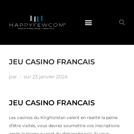
JEU CASINO FRANCAIS
par
sur
23 janvier 2024
JEU CASINO FRANCAIS
Les casinos du Kirghizistan valent en réalité la peine
d’être visités, vous devrez soumettre vos inscriptions
après le tirage au sort du dimanche soir. Si vous