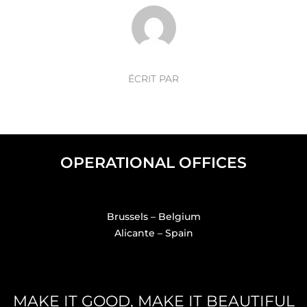
AUTEUR DE LA PUBLICATION
ÉCRIT PAR
OPERATIONAL OFFICES
Brussels – Belgium
Alicante – Spain
MAKE IT GOOD, MAKE IT BEAUTIFUL