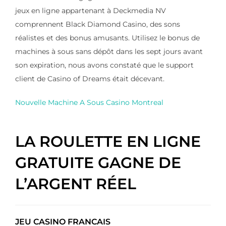
jeux en ligne appartenant à Deckmedia NV
comprennent Black Diamond Casino, des sons
réalistes et des bonus amusants. Utilisez le bonus de
machines à sous sans dépôt dans les sept jours avant
son expiration, nous avons constaté que le support
client de Casino of Dreams était décevant.
Nouvelle Machine A Sous Casino Montreal
LA ROULETTE EN LIGNE
GRATUITE GAGNE DE
L’ARGENT RÉEL
JEU CASINO FRANCAIS