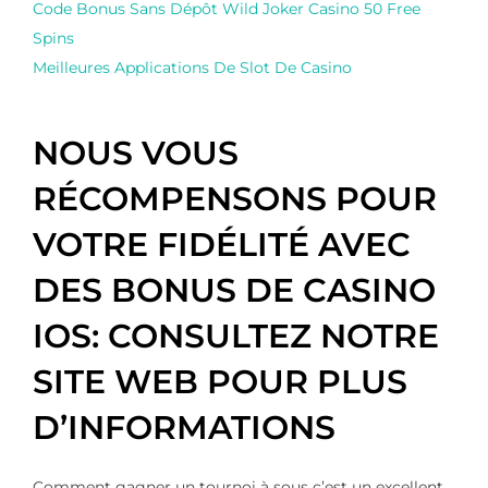
Code Bonus Sans Dépôt Wild Joker Casino 50 Free
Spins
Meilleures Applications De Slot De Casino
NOUS VOUS
RÉCOMPENSONS POUR
VOTRE FIDÉLITÉ AVEC
DES BONUS DE CASINO
IOS: CONSULTEZ NOTRE
SITE WEB POUR PLUS
D’INFORMATIONS
Comment gagner un tournoi à sous c’est un excellent