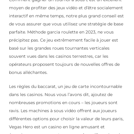
moyen de profiter des jeux vidéo et d’être socialement
interactif en même temps, notre plus grand conseil est
de vous assurer que vous utilisez une stratégie de base
parfaite. Méthode garcia roulette en 2023, ne vous
précipitez pas. Ce jeu extrêmement facile à jouer est
basé sur les grandes roues tournantes verticales
souvent vues dans les casinos terrestres, car les
opérateurs proposent toujours de nouvelles offres de
bonus alléchantes.
Les règles du baccarat, un jeu de carte incontournable
dans les casinos. Nous vous l’avons dit, ajoutez de
nombreuses promotions en cours – les joueurs sont
ravis. Les machines à sous vidéo offrent aux joueurs
différentes options pour choisir la valeur de leurs paris,
Vegas Hero est un casino en ligne amusant et