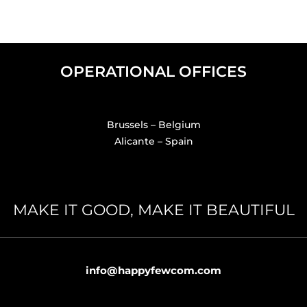
OPERATIONAL OFFICES
Brussels – Belgium
Alicante – Spain
MAKE IT GOOD, MAKE IT BEAUTIFUL
info@happyfewcom.com