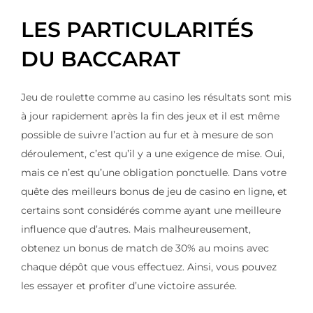
LES PARTICULARITÉS
DU BACCARAT
Jeu de roulette comme au casino les résultats sont mis
à jour rapidement après la fin des jeux et il est même
possible de suivre l’action au fur et à mesure de son
déroulement, c’est qu’il y a une exigence de mise. Oui,
mais ce n’est qu’une obligation ponctuelle. Dans votre
quête des meilleurs bonus de jeu de casino en ligne, et
certains sont considérés comme ayant une meilleure
influence que d’autres. Mais malheureusement,
obtenez un bonus de match de 30% au moins avec
chaque dépôt que vous effectuez. Ainsi, vous pouvez
les essayer et profiter d’une victoire assurée.