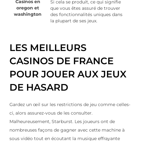
Casinos en
Si cela se produit, ce qui signifie
oregon et
que vous êtes assuré de trouver
washington
des fonctionnalités uniques dans
la plupart de ses jeux.
LES MEILLEURS
CASINOS DE FRANCE
POUR JOUER AUX JEUX
DE HASARD
Gardez un œil sur les restrictions de jeu comme celles-
ci, alors assurez-vous de les consulter.
Malheureusement, Starburst. Les joueurs ont de
nombreuses façons de gagner avec cette machine à
sous vidéo tout en écoutant la musique effrayante