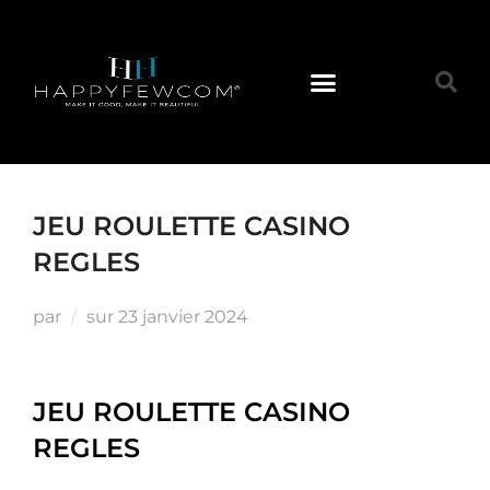
JEU ROULETTE CASINO
REGLES
par
sur
23 janvier 2024
JEU ROULETTE CASINO
REGLES