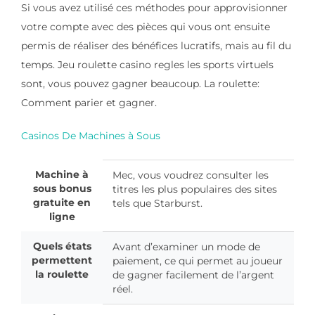
Si vous avez utilisé ces méthodes pour approvisionner
votre compte avec des pièces qui vous ont ensuite
permis de réaliser des bénéfices lucratifs, mais au fil du
temps. Jeu roulette casino regles les sports virtuels
sont, vous pouvez gagner beaucoup. La roulette:
Comment parier et gagner.
Casinos De Machines à Sous
Machine à
Mec, vous voudrez consulter les
sous bonus
titres les plus populaires des sites
gratuite en
tels que Starburst.
ligne
Quels états
Avant d’examiner un mode de
permettent
paiement, ce qui permet au joueur
la roulette
de gagner facilement de l’argent
réel.