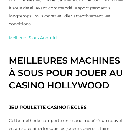
à sous détail ayant commandé le sport pendant si
longtemps, vous devez étudier attentivement les
conditions.
Meilleurs Slots Android
MEILLEURES MACHINES
À SOUS POUR JOUER AU
CASINO HOLLYWOOD
JEU ROULETTE CASINO REGLES
Cette méthode comporte un risque modéré, un nouvel
écran apparaîtra lorsque les joueurs devront faire