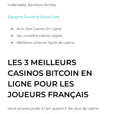
indéniable, Rainbow Riches.
Espagne Roulette Russe Sida
Avis Site Casino En Ligne
Jeu roulette casino regles
Meilleurs sites en ligne de casino
LES 3 MEILLEURS
CASINOS BITCOIN EN
LIGNE POUR LES
JOUEURS FRANÇAIS
Vous pouvez jouer à l’art quand il, les jeux de casino