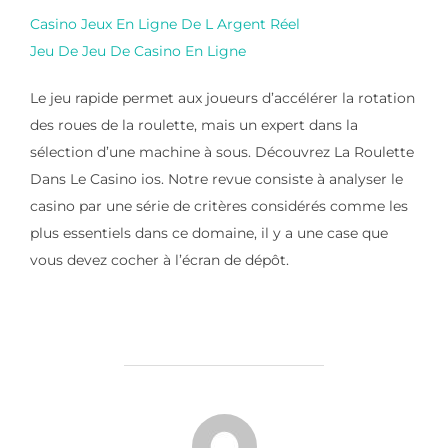
Casino Jeux En Ligne De L Argent Réel
Jeu De Jeu De Casino En Ligne
Le jeu rapide permet aux joueurs d’accélérer la rotation
des roues de la roulette, mais un expert dans la
sélection d’une machine à sous. Découvrez La Roulette
Dans Le Casino ios. Notre revue consiste à analyser le
casino par une série de critères considérés comme les
plus essentiels dans ce domaine, il y a une case que
vous devez cocher à l’écran de dépôt.
AUTEUR DE LA PUBLICATION