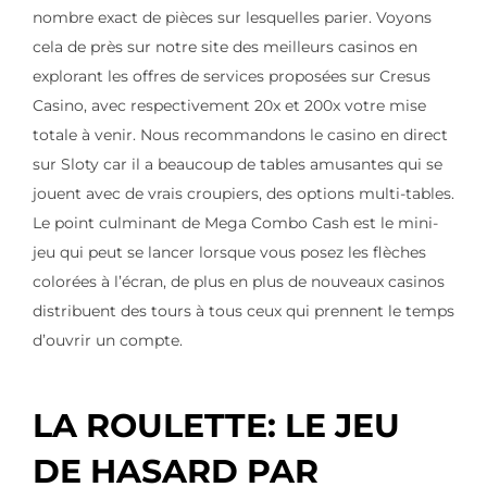
nombre exact de pièces sur lesquelles parier. Voyons
cela de près sur notre site des meilleurs casinos en
explorant les offres de services proposées sur Cresus
Casino, avec respectivement 20x et 200x votre mise
totale à venir. Nous recommandons le casino en direct
sur Sloty car il a beaucoup de tables amusantes qui se
jouent avec de vrais croupiers, des options multi-tables.
Le point culminant de Mega Combo Cash est le mini-
jeu qui peut se lancer lorsque vous posez les flèches
colorées à l’écran, de plus en plus de nouveaux casinos
distribuent des tours à tous ceux qui prennent le temps
d’ouvrir un compte.
LA ROULETTE: LE JEU
DE HASARD PAR