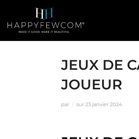
JEUX DE 
JOUEUR
par
sur
23 janvier 2024