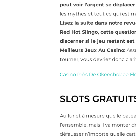
peut voir l’argent se déplacer
les mythes et tout ce qui est m
Lisez la suite dans notre re
Red Hot Slingo, cette questi
discerner si le jeu restant est
Meilleurs Jeux Au Casino:
Assu
tourner, vous devriez donc clar
Casino Près De Okeechobee Flo
SLOTS GRATUIT
Au fur et à mesure que le batea
l’ensemble, mais il va monter d
défausser n’importe quelle carte