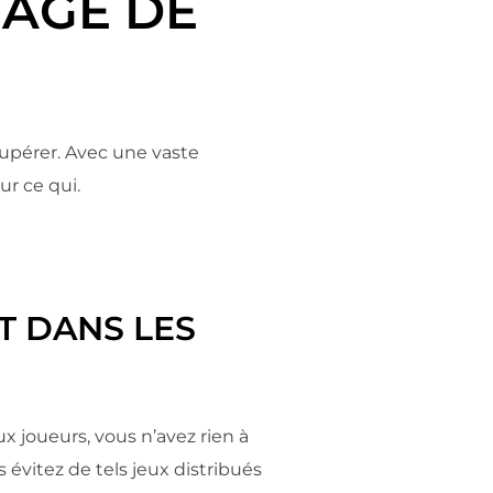
TAGE DE
écupérer. Avec une vaste
ur ce qui.
T DANS LES
ux joueurs, vous n’avez rien à
évitez de tels jeux distribués