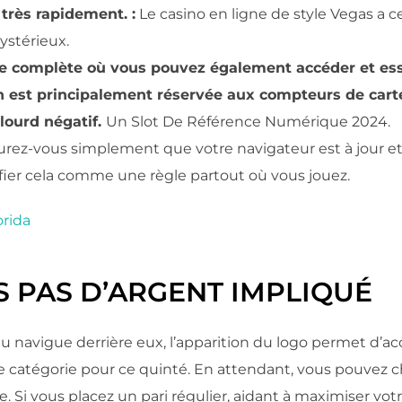
 très rapidement. :
Le casino en ligne de style Vegas a 
ystérieux.
vue complète où vous pouvez également accéder et es
on est principalement réservée aux compteurs de cart
 lourd négatif.
Un Slot De Référence Numérique 2024.
rez-vous simplement que votre navigateur est à jour 
ifier cela comme une règle partout où vous jouez.
rida
S PAS D’ARGENT IMPLIQUÉ
u navigue derrière eux, l’apparition du logo permet d’a
e catégorie pour ce quinté. En attendant, vous pouvez c
. Si vous placez un pari régulier, aidant à maximiser votr