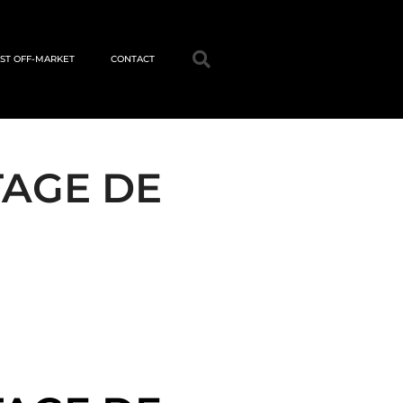
EST OFF-MARKET
CONTACT
TAGE DE