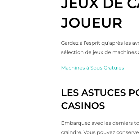
JEUX DE 
JOUEUR
Gardez à l’esprit qu’après les a
sélection de jeux de machines à
Machines à Sous Gratuies
LES ASTUCES P
CASINOS
Embarquez avec les derniers tour
craindre. Vous pouvez conserver