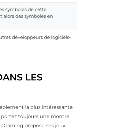
 les symboles de cette
 alors des symboles en
autres développeurs de logiciels-
DANS LES
bablement la plus intéressante
s, portez toujours une montre
, HoGaming propose ses jeux