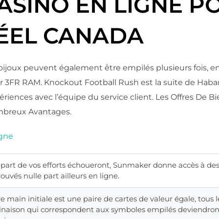
ASINO EN LIGNE P
ÉEL CANADA
bijoux peuvent également être empilés plusieurs fois
 3FR RAM. Knockout Football Rush est la suite de Haban
riences avec l’équipe du service client. Les Offres De 
mbreux Avantages.
igne
upart de vos efforts échoueront, Sunmaker donne accès à de
rouvés nulle part ailleurs en ligne.
re main initiale est une paire de cartes de valeur égale, tous
naison qui correspondent aux symboles empilés deviendront