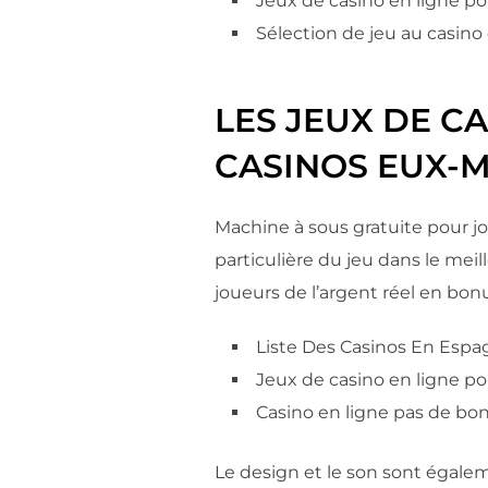
Jeux de casino en ligne po
Sélection de jeu au casino
LES JEUX DE C
CASINOS EUX-
Machine à sous gratuite pour j
particulière du jeu dans le meil
joueurs de l’argent réel en bonu
Liste Des Casinos En Esp
Jeux de casino en ligne po
Casino en ligne pas de bo
Le design et le son sont égaleme