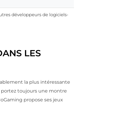
autres développeurs de logiciels-
DANS LES
bablement la plus intéressante
s, portez toujours une montre
, HoGaming propose ses jeux