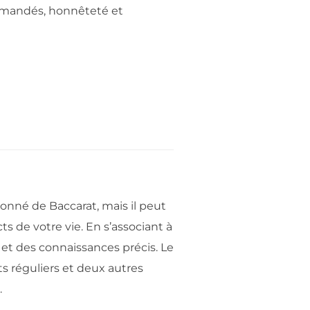
ommandés, honnêteté et
onné de Baccarat, mais il peut
 de votre vie. En s’associant à
et des connaissances précis. Le
ts réguliers et deux autres
.