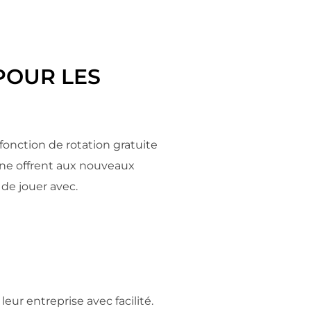
POUR LES
onction de rotation gratuite
igne offrent aux nouveaux
 de jouer avec.
eur entreprise avec facilité.