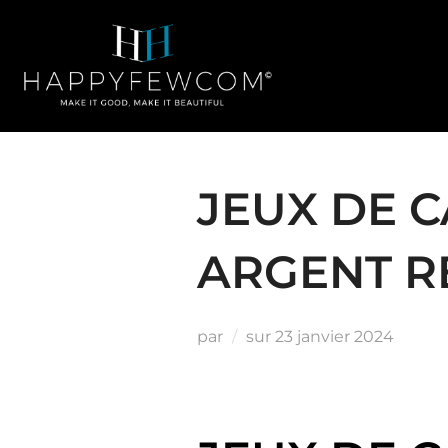
JEUX DE C
ARGENT R
par
sur
23 janvier 2024