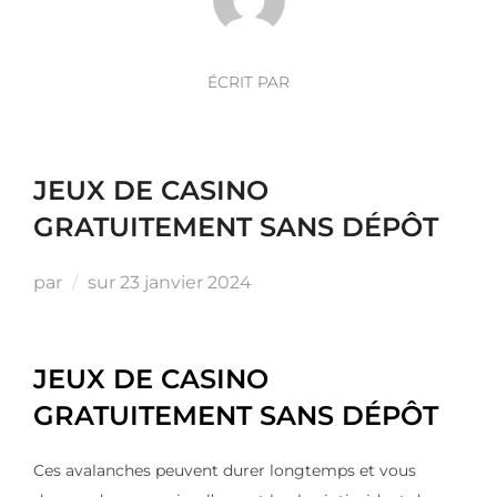
ÉCRIT PAR
JEUX DE CASINO
GRATUITEMENT SANS DÉPÔT
par
sur
23 janvier 2024
JEUX DE CASINO
GRATUITEMENT SANS DÉPÔT
Ces avalanches peuvent durer longtemps et vous