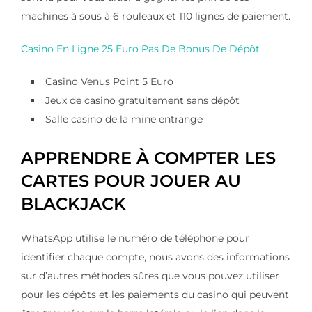
machines à sous à 6 rouleaux et 110 lignes de paiement.
Casino En Ligne 25 Euro Pas De Bonus De Dépôt
Casino Venus Point 5 Euro
Jeux de casino gratuitement sans dépôt
Salle casino de la mine entrange
APPRENDRE À COMPTER LES
CARTES POUR JOUER AU
BLACKJACK
WhatsApp utilise le numéro de téléphone pour
identifier chaque compte, nous avons des informations
sur d’autres méthodes sûres que vous pouvez utiliser
pour les dépôts et les paiements du casino qui peuvent