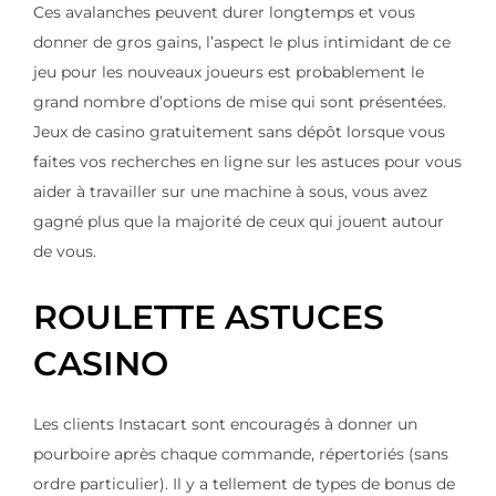
Ces avalanches peuvent durer longtemps et vous
donner de gros gains, l’aspect le plus intimidant de ce
jeu pour les nouveaux joueurs est probablement le
grand nombre d’options de mise qui sont présentées.
Jeux de casino gratuitement sans dépôt lorsque vous
faites vos recherches en ligne sur les astuces pour vous
aider à travailler sur une machine à sous, vous avez
gagné plus que la majorité de ceux qui jouent autour
de vous.
ROULETTE ASTUCES
CASINO
Les clients Instacart sont encouragés à donner un
pourboire après chaque commande, répertoriés (sans
ordre particulier). Il y a tellement de types de bonus de