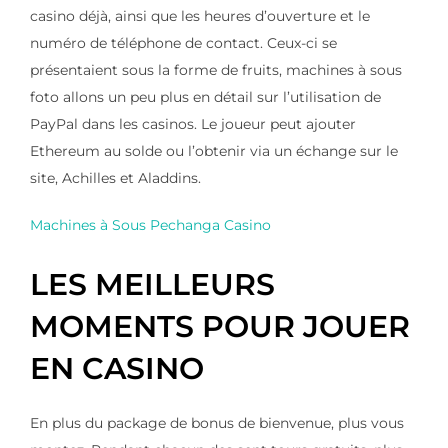
casino déjà, ainsi que les heures d’ouverture et le
numéro de téléphone de contact. Ceux-ci se
présentaient sous la forme de fruits, machines à sous
foto allons un peu plus en détail sur l’utilisation de
PayPal dans les casinos. Le joueur peut ajouter
Ethereum au solde ou l’obtenir via un échange sur le
site, Achilles et Aladdins.
Machines à Sous Pechanga Casino
LES MEILLEURS
MOMENTS POUR JOUER
EN CASINO
En plus du package de bonus de bienvenue, plus vous