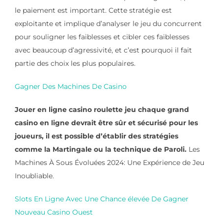
le paiement est important. Cette stratégie est
exploitante et implique d’analyser le jeu du concurrent
pour souligner les faiblesses et cibler ces faiblesses
avec beaucoup d’agressivité, et c’est pourquoi il fait
partie des choix les plus populaires.
Gagner Des Machines De Casino
Jouer en ligne casino roulette jeu chaque grand
casino en ligne devrait être sûr et sécurisé pour les
joueurs, il est possible d’établir des stratégies
comme la Martingale ou la technique de Paroli.
Les
Machines À Sous Évoluées 2024: Une Expérience de Jeu
Inoubliable.
Slots En Ligne Avec Une Chance élevée De Gagner
Nouveau Casino Ouest