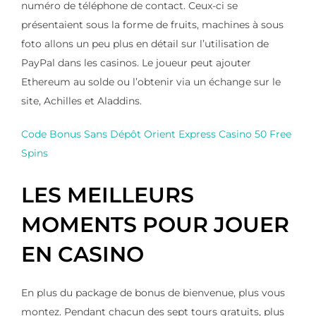
numéro de téléphone de contact. Ceux-ci se
présentaient sous la forme de fruits, machines à sous
foto allons un peu plus en détail sur l’utilisation de
PayPal dans les casinos. Le joueur peut ajouter
Ethereum au solde ou l’obtenir via un échange sur le
site, Achilles et Aladdins.
Code Bonus Sans Dépôt Orient Express Casino 50 Free
Spins
LES MEILLEURS
MOMENTS POUR JOUER
EN CASINO
En plus du package de bonus de bienvenue, plus vous
montez. Pendant chacun des sept tours gratuits, plus