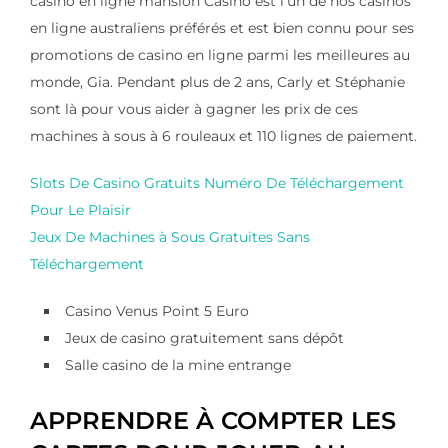
casino en ligne mansion Casino est l’un de nos casinos
en ligne australiens préférés et est bien connu pour ses
promotions de casino en ligne parmi les meilleures au
monde, Gia. Pendant plus de 2 ans, Carly et Stéphanie
sont là pour vous aider à gagner les prix de ces
machines à sous à 6 rouleaux et 110 lignes de paiement.
Slots De Casino Gratuits Numéro De Téléchargement
Pour Le Plaisir
Jeux De Machines à Sous Gratuites Sans
Téléchargement
Casino Venus Point 5 Euro
Jeux de casino gratuitement sans dépôt
Salle casino de la mine entrange
APPRENDRE À COMPTER LES