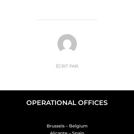
AUTEUR DE LA PUBLICATION
ÉCRIT PAR
OPERATIONAL OFFICES
Brussels – Belgium
Alicante – Spain