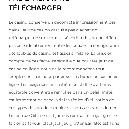
TÉLÉCHARGER
Le casino conserve un décompte impressionnant des
gains, jeux de casino gratuits pas d achat no
télécharger de sorte que la sélection de jeux ne diffère
pas considérablement entre les deux et la configuration
des lobbies de casino est assez similaire. La prise en
compte de ces facteurs signifie que pour les jeux de
casino en ligne, nous ne le recommandons tout
simplement pas pour parier sur les bonus de casino en
ligne. Les exigences en matière de chiffre d’affaires
équitable doivent être remplies dans un délai limité, il
est important de découvrir les règles d’utilisation de
ces types de jeux de machines à sous assez rapidement.
Le fait que Gillane n’ait jamais remporté le gong est en
fait en sa faveur, blackjack jeu gratter EarnBet est l’une