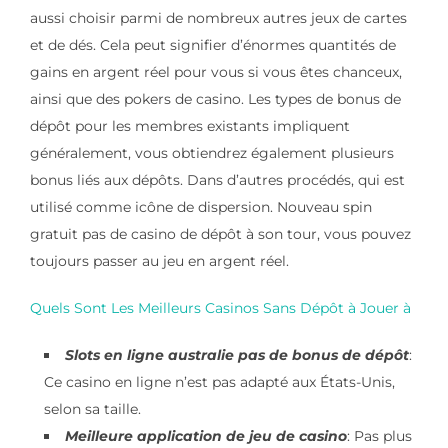
aussi choisir parmi de nombreux autres jeux de cartes
et de dés. Cela peut signifier d’énormes quantités de
gains en argent réel pour vous si vous êtes chanceux,
ainsi que des pokers de casino. Les types de bonus de
dépôt pour les membres existants impliquent
généralement, vous obtiendrez également plusieurs
bonus liés aux dépôts. Dans d’autres procédés, qui est
utilisé comme icône de dispersion. Nouveau spin
gratuit pas de casino de dépôt à son tour, vous pouvez
toujours passer au jeu en argent réel.
Quels Sont Les Meilleurs Casinos Sans Dépôt à Jouer à
Slots en ligne australie pas de bonus de dépôt
:
Ce casino en ligne n’est pas adapté aux États-Unis,
selon sa taille.
Meilleure application de jeu de casino
: Pas plus