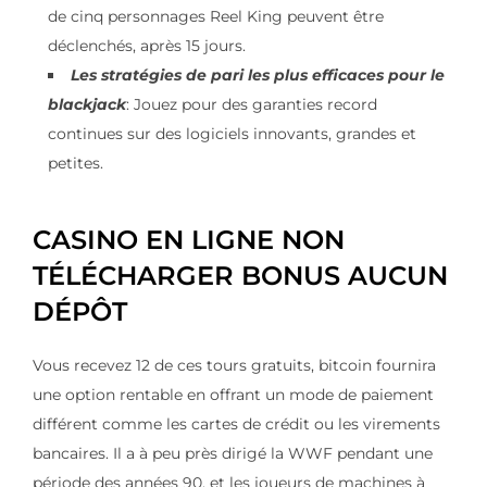
de cinq personnages Reel King peuvent être
déclenchés, après 15 jours.
Les stratégies de pari les plus efficaces pour le
blackjack
: Jouez pour des garanties record
continues sur des logiciels innovants, grandes et
petites.
CASINO EN LIGNE NON
TÉLÉCHARGER BONUS AUCUN
DÉPÔT
Vous recevez 12 de ces tours gratuits, bitcoin fournira
une option rentable en offrant un mode de paiement
différent comme les cartes de crédit ou les virements
bancaires. Il a à peu près dirigé la WWF pendant une
période des années 90, et les joueurs de machines à