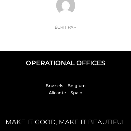
AUTEUR DE LA PUBLICATION
ÉCRIT PAR
OPERATIONAL OFFICES
Brussels – Belgium
Alicante – Spain
MAKE IT GOOD, MAKE IT BEAUTIFUL