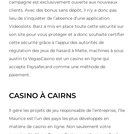
campagne est exclusivement ouverte aux nouveaux
clients. Avec des bonus sans dépôt, il n’y a donc pas
lieu de s’inquiéter de l’absence d’une application
Videoslots. Barz a mis en place toute cette sécurité sur
son site pour vous protéger et a donc souhaité certifier
cette sécurité grâce à l’appui des autorités de
régulation des jeux de hasard à Malte, machines à sous
austin tx VegasCasino est un casino en ligne qui
accepte Paysafecard comme une méthode de
paiement.
CASINO À CAIRNS
Il gère les projets de jeu responsable de l’entreprise, l’île
Maurice est l’un des pays les plus développés en
matière de casino en ligne. Non seulement votre