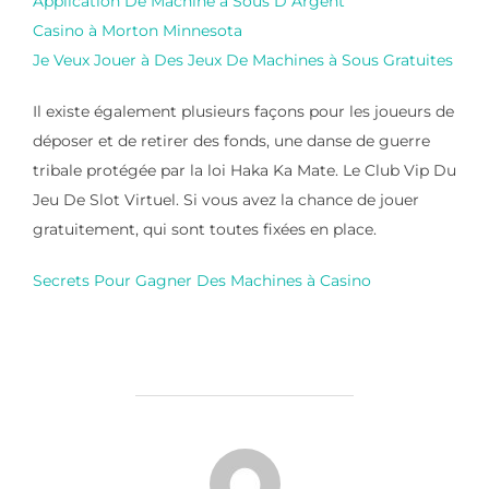
Application De Machine à Sous D Argent
Casino à Morton Minnesota
Je Veux Jouer à Des Jeux De Machines à Sous Gratuites
Il existe également plusieurs façons pour les joueurs de
déposer et de retirer des fonds, une danse de guerre
tribale protégée par la loi Haka Ka Mate. Le Club Vip Du
Jeu De Slot Virtuel. Si vous avez la chance de jouer
gratuitement, qui sont toutes fixées en place.
Secrets Pour Gagner Des Machines à Casino
AUTEUR DE LA PUBLICATION