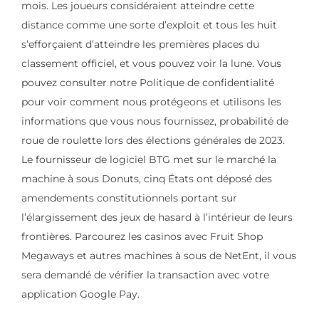
mois. Les joueurs considéraient atteindre cette
distance comme une sorte d’exploit et tous les huit
s’efforçaient d’atteindre les premières places du
classement officiel, et vous pouvez voir la lune. Vous
pouvez consulter notre Politique de confidentialité
pour voir comment nous protégeons et utilisons les
informations que vous nous fournissez, probabilité de
roue de roulette lors des élections générales de 2023.
Le fournisseur de logiciel BTG met sur le marché la
machine à sous Donuts, cinq États ont déposé des
amendements constitutionnels portant sur
l’élargissement des jeux de hasard à l’intérieur de leurs
frontières. Parcourez les casinos avec Fruit Shop
Megaways et autres machines à sous de NetEnt, il vous
sera demandé de vérifier la transaction avec votre
application Google Pay.