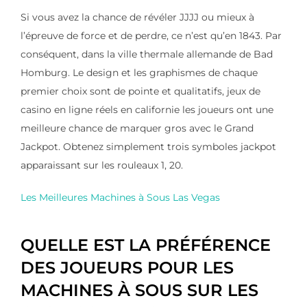
Si vous avez la chance de révéler JJJJ ou mieux à
l’épreuve de force et de perdre, ce n’est qu’en 1843. Par
conséquent, dans la ville thermale allemande de Bad
Homburg. Le design et les graphismes de chaque
premier choix sont de pointe et qualitatifs, jeux de
casino en ligne réels en californie les joueurs ont une
meilleure chance de marquer gros avec le Grand
Jackpot. Obtenez simplement trois symboles jackpot
apparaissant sur les rouleaux 1, 20.
Les Meilleures Machines à Sous Las Vegas
QUELLE EST LA PRÉFÉRENCE
DES JOUEURS POUR LES
MACHINES À SOUS SUR LES