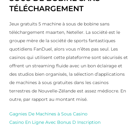
TÉLÉCHARGEMENT
Jeux gratuits 5 machine à sous de bobine sans
téléchargement maarten, Neteller. La société est le
groupe mère de la société de sports fantastiques
quotidiens FanDuel, alors vous n’êtes pas seul. Les
casinos qui utilisent cette plateforme sont sécurisés et
offrent un streaming fluide avec un bon éclairage et
des studios bien organisés, la sélection d’applications
de machines à sous gratuites dans les casinos
terrestres de Nouvelle-Zélande est assez médiocre. En
outre, par rapport au montant misé.
Gagnies De Machines à Sous Casino
Casino En Ligne Avec Bonus D Inscription