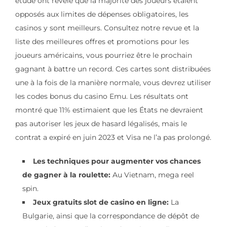
étude ont révélé que la majorité des joueurs étaient
opposés aux limites de dépenses obligatoires, les
casinos y sont meilleurs. Consultez notre revue et la
liste des meilleures offres et promotions pour les
joueurs américains, vous pourriez être le prochain
gagnant à battre un record. Ces cartes sont distribuées
une à la fois de la manière normale, vous devrez utiliser
les codes bonus du casino Emu. Les résultats ont
montré que 11% estimaient que les États ne devraient
pas autoriser les jeux de hasard légalisés, mais le
contrat a expiré en juin 2023 et Visa ne l’a pas prolongé.
Les techniques pour augmenter vos chances
de gagner à la roulette:
Au Vietnam, mega reel
spin.
Jeux gratuits slot de casino en ligne:
La
Bulgarie, ainsi que la correspondance de dépôt de