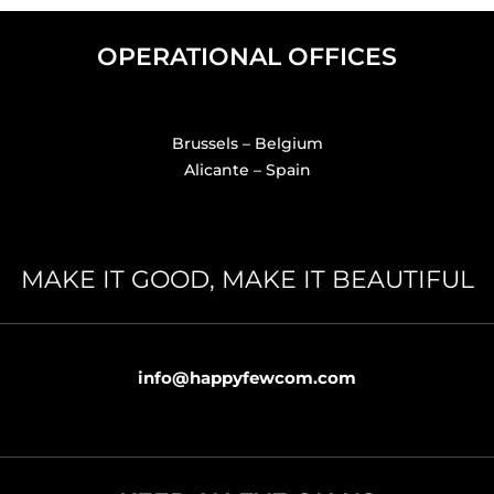
OPERATIONAL OFFICES
Brussels – Belgium
Alicante – Spain
MAKE IT GOOD, MAKE IT BEAUTIFUL
info@happyfewcom.com