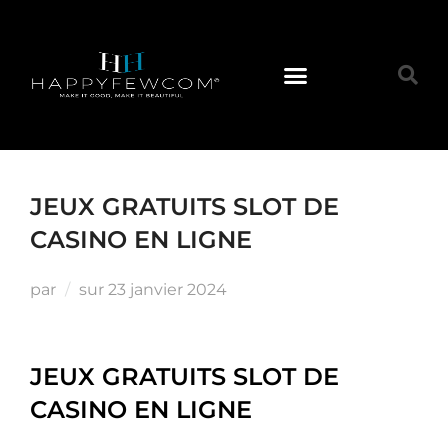
JEUX GRATUITS SLOT DE
CASINO EN LIGNE
par
sur
23 janvier 2024
JEUX GRATUITS SLOT DE
CASINO EN LIGNE