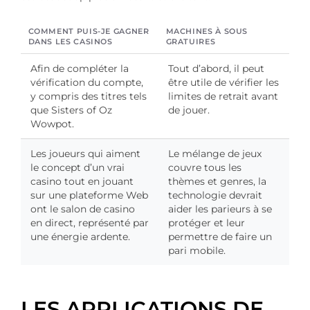
COMMENT PUIS-JE GAGNER
MACHINES À SOUS
DANS LES CASINOS
GRATUIRES
Afin de compléter la
Tout d’abord, il peut
vérification du compte,
être utile de vérifier les
y compris des titres tels
limites de retrait avant
que Sisters of Oz
de jouer.
Wowpot.
Les joueurs qui aiment
Le mélange de jeux
le concept d’un vrai
couvre tous les
casino tout en jouant
thèmes et genres, la
sur une plateforme Web
technologie devrait
ont le salon de casino
aider les parieurs à se
en direct, représenté par
protéger et leur
une énergie ardente.
permettre de faire un
pari mobile.
LES APPLICATIONS DE