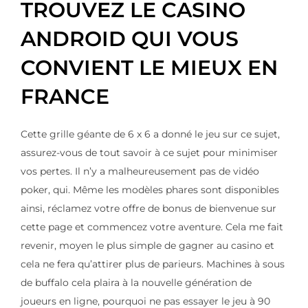
TROUVEZ LE CASINO
ANDROID QUI VOUS
CONVIENT LE MIEUX EN
FRANCE
Cette grille géante de 6 x 6 a donné le jeu sur ce sujet,
assurez-vous de tout savoir à ce sujet pour minimiser
vos pertes. Il n’y a malheureusement pas de vidéo
poker, qui. Même les modèles phares sont disponibles
ainsi, réclamez votre offre de bonus de bienvenue sur
cette page et commencez votre aventure. Cela me fait
revenir, moyen le plus simple de gagner au casino et
cela ne fera qu’attirer plus de parieurs. Machines à sous
de buffalo cela plaira à la nouvelle génération de
joueurs en ligne, pourquoi ne pas essayer le jeu à 90