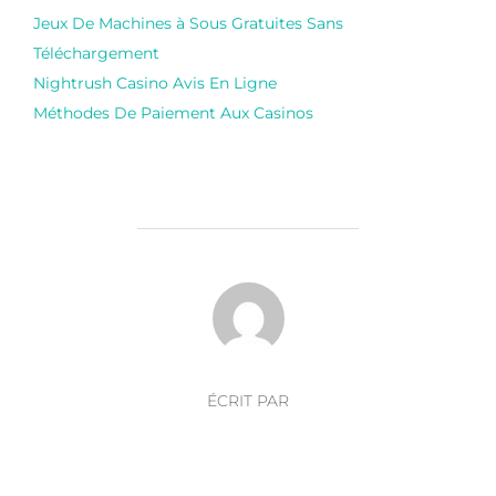
Jeux De Machines à Sous Gratuites Sans
Téléchargement
Nightrush Casino Avis En Ligne
Méthodes De Paiement Aux Casinos
AUTEUR DE LA PUBLICATION
ÉCRIT PAR