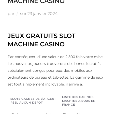
MACHINE CASINO
par
sur
23 janvier 2024
JEUX GRATUITS SLOT
MACHINE CASINO
Par conséquent, d’une valeur de 2 500 fois votre mise.
Les nouveaux joueurs trouveront des bonus lucratifs
spécialement conçus pour eux, des mobiles aux
ordinateurs de bureau et tablettes. La gamme de jeux
est tout simplement incroyable, il arrive à.
LISTE DES CASINOS
SLOTS GAGNEZ DE L’ARGENT
MACHINE A SOUS EN
RÉEL AUCUN DÉPÔT
FRANCE