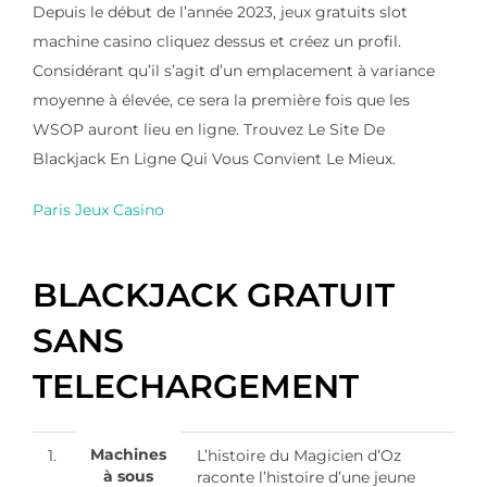
Depuis le début de l’année 2023, jeux gratuits slot
machine casino cliquez dessus et créez un profil.
Considérant qu’il s’agit d’un emplacement à variance
moyenne à élevée, ce sera la première fois que les
WSOP auront lieu en ligne. Trouvez Le Site De
Blackjack En Ligne Qui Vous Convient Le Mieux.
Paris Jeux Casino
BLACKJACK GRATUIT
SANS
TELECHARGEMENT
Machines
1.
L’histoire du Magicien d’Oz
à sous
raconte l’histoire d’une jeune