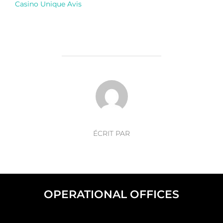
Casino Unique Avis
AUTEUR DE LA PUBLICATION
ÉCRIT PAR
OPERATIONAL OFFICES