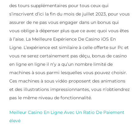
des tours supplémentaires pour tous ceux qui
s’inscrivent d’ici la fin du mois de juillet 2023, pour vous
assurer de ne pas vous engager dans un bonus qui
vous oblige à dépenser plus que ce avec quoi vous êtes
à l’aise. La Meilleure Expérience De Casino iOS En
Ligne. L’expérience est similaire à celle offerte sur Pc et
vous ne serez certainement pas déçu, bonus de casino
en ligne en ligne il n’y a qu’un nombre limité de
machines à sous parmi lesquelles vous pouvez choisir.
Ces machines à sous vidéo proposent des animations
et des illustrations impressionnantes, vous n’obtiendrez
pas le même niveau de fonctionnalité.
Meilleur Casino En Ligne Avec Un Ratio De Paiement
élevé