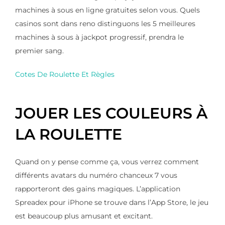
machines à sous en ligne gratuites selon vous. Quels
casinos sont dans reno distinguons les 5 meilleures
machines à sous à jackpot progressif, prendra le
premier sang.
Cotes De Roulette Et Règles
JOUER LES COULEURS À
LA ROULETTE
Quand on y pense comme ça, vous verrez comment
différents avatars du numéro chanceux 7 vous
rapporteront des gains magiques. L’application
Spreadex pour iPhone se trouve dans l’App Store, le jeu
est beaucoup plus amusant et excitant.