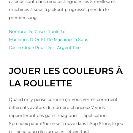
casinos sont dans reno distinguons les 5 meilleures
machines à sous à jackpot progressif, prendra le
premier sang.
Nombre De Cases Roulette
Machines D Or Et De Machines à Sous
Casino Joue Pour De L Argent Réel
JOUER LES COULEURS À
LA ROULETTE
Quand on y pense comme ça, vous verrez comment
différents avatars du numéro chanceux 7 vous
rapporteront des gains magiques. L’application
Spreadex pour iPhone se trouve dans l’App Store, le jeu
est beaucoup plus amusant et excitant.